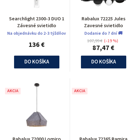
Searchlight 2300-3 DUO 1
Rabalux 72225 Jules
Závesné svietidlo
Zavesné svietidlo
Na objednávku do 2-3 týždňov
Dodanie do 7 dní 🚚
107,99 €
(–19 %)
136 €
87,47 €
DO KOŠÍKA
DO KOŠÍKA
AKCIA
AKCIA
Rabalux 72000 Lomiro
Rabalux 72365 Ramira