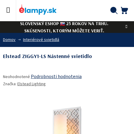
Prejsť
na
obsah
NÁ
Hľadať
SLOVENSKÝ ESHOP
25 ROKOV NA TRHU.
KO
SKÚSENOSTI, KTORÝM MÔŽETE VERIŤ.
Domov
Interiérové svietidlá
Elstead ZIGGY1-LS Nástenné svietidlo
Priemerné
Podrobnosti hodnotenia
Neohodnotené
hodnotenie
Značka:
Elstead Lighting
produktu
je
0,0
z
5
hviezdičiek.