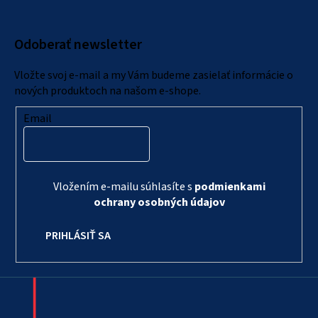
p
ä
Odoberať newsletter
t
i
Vložte svoj e-mail a my Vám budeme zasielať informácie o
e
nových produktoch na našom e-shope.
Email
Vložením e-mailu súhlasíte s
podmienkami
ochrany osobných údajov
PRIHLÁSIŤ SA