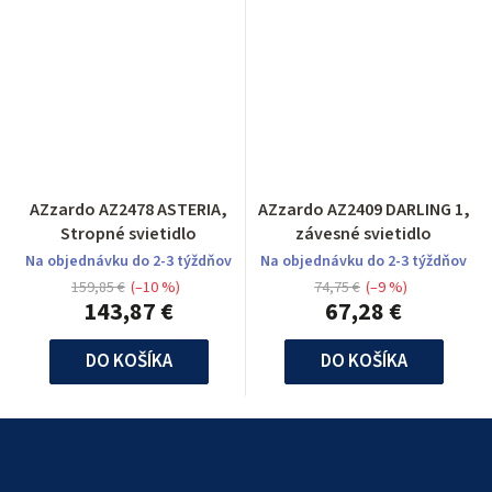
AZzardo AZ2478 ASTERIA,
AZzardo AZ2409 DARLING 1,
Stropné svietidlo
závesné svietidlo
Na objednávku do 2-3 týždňov
Na objednávku do 2-3 týždňov
159,85 €
(–10 %)
74,75 €
(–9 %)
143,87 €
67,28 €
DO KOŠÍKA
DO KOŠÍKA
Z
á