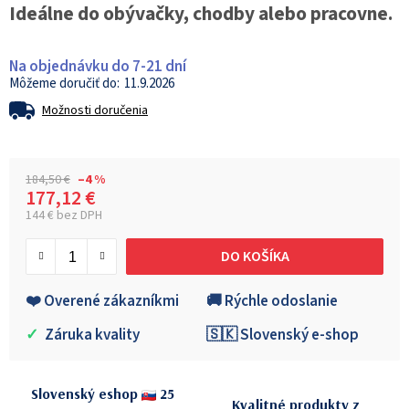
Ideálne do obývačky, chodby alebo pracovne.
Na objednávku do 7-21 dní
11.9.2026
Možnosti doručenia
184,50 €
–4 %
177,12 €
144 € bez DPH
Jednotková cena:
DO KOŠÍKA
❤️ Overené zákazníkmi
🚚 Rýchle odoslanie
✓
Záruka kvality
🇸🇰 Slovenský e-shop
Slovenský eshop
25
Kvalitné produkty z