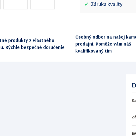
✓
Záruka kvality
Osobný odber na našej kam
itné produkty z vlastného
predajni. Pomôže vám náš
du. Rýchle bezpečné doručenie
kvalifikovaný tím
D
Ka
Z
E