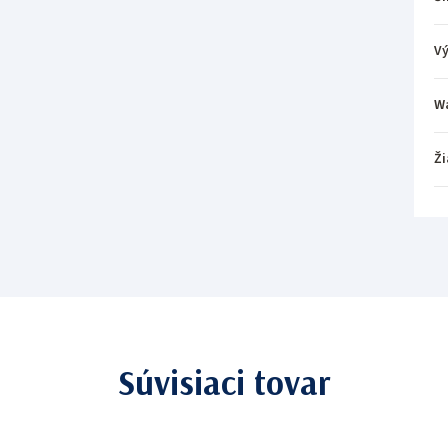
V
W
Ži
Súvisiaci tovar