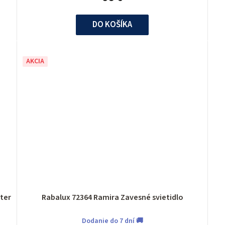
DO KOŠÍKA
AKCIA
ny luster
Rabalux 72364 Ramira Zavesné svietidlo
Dodanie do 7 dní 🚚