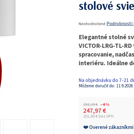
stolové svie
Priemerné
Podrobnosti
Neohodnotené
hodnotenie
produktu
Elegantné stolné sv
je
VICTOR-LRG-TL-RD 
0,0
z
spracovanie, nadčas
5
interiéru. Ideálne 
hviezdičiek.
Na objednávku do 7-21 d
11.9.2026
258,30 €
–4 %
247,97 €
201,60 € bez DPH
Jednotková cena:
❤️ Overené zákazníkmi