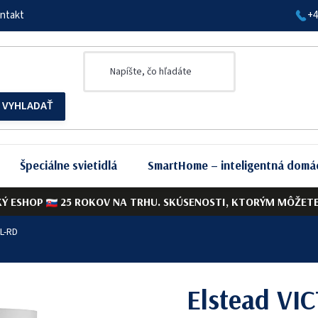
ntakt
+4
Špeciálne svietidlá
SmartHome – inteligentná domá
KÝ ESHOP
25 ROKOV NA TRHU. SKÚSENOSTI, KTORÝM MÔŽETE 
L-RD
Elstead VI