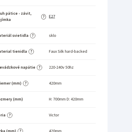
uh pätice - závit,
E27
?
bjímka
teriál svietidla
sklo
?
terial tienidla
Faux Silk hard-backed
?
evádzkové napätie
220-240v 50hz
?
riemer (mm)
420mm
?
ozmery (mm)
H: 700mm D: 420mm
ria
Victor
?
rka (mm)
420mm
?