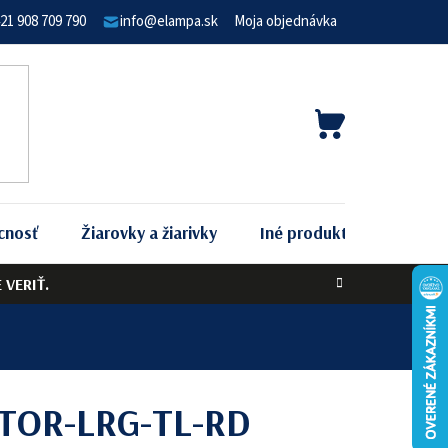
21 908 709 790
info@elampa.sk
Moja objednávka
NÁKUPNÝ
KOŠÍK
cnosť
Žiarovky a žiarivky
Iné produkty
Podľa 
VERIŤ.
CTOR-LRG-TL-RD