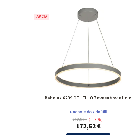
AKCIA
Rabalux 6299 OTHELLO Zavesné svietidlo
Dodanie do 7 dní 🚚
212,99 €
(–19 %)
172,52 €