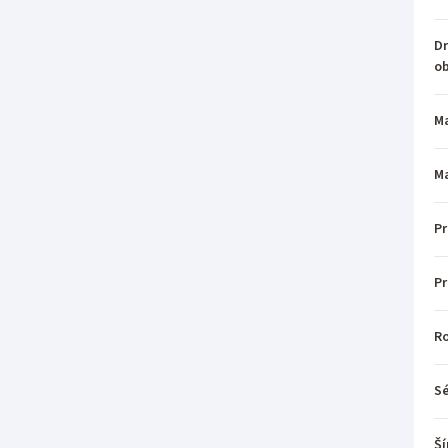
Dr
o
Ma
Ma
Pr
P
R
Sé
Ší