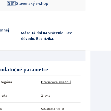
🇸🇰 Slovenský e-shop
ennej
Máte 14 dní na vrátenie. Bez
dôvodu. Bez rizika.
odatočné parametre
tegória
Interiérové svietidlá
áruka
2 roky
AN
5024005370710