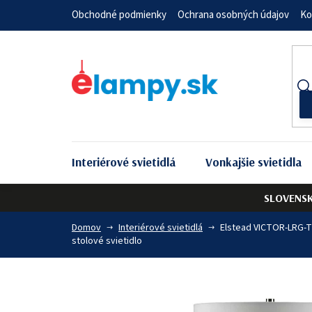
Prejsť
Obchodné podmienky
Ochrana osobných údajov
Ko
na
obsah
Interiérové svietidlá
Vonkajšie svietidla
SLOVENS
Domov
Interiérové svietidlá
Elstead VICTOR-LRG-T
stolové svietidlo