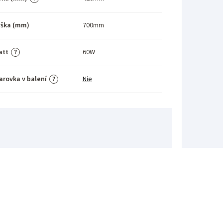
ýška (mm)
700mm
att
60W
?
arovka v balení
Nie
?