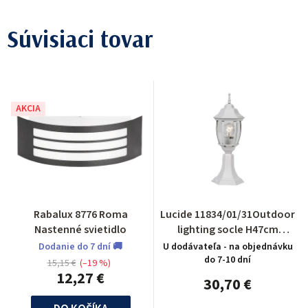
Súvisiaci tovar
AKCIA
Rabalux 8776 Roma
Lucide 11834/01/31Outdoor
Nastenné svietidlo
lighting socle H47cm
E27/60W White
Dodanie do 7 dní 🚚
U dodávateľa - na objednávku
do 7-10 dní
15,15 €
(–19 %)
12,27 €
30,70 €