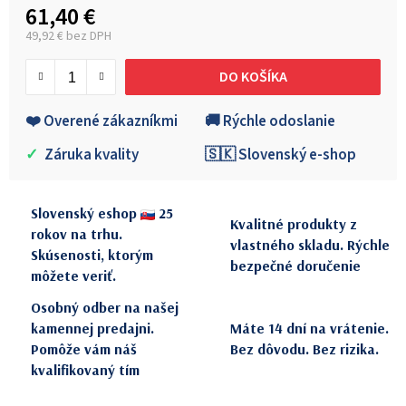
61,40 €
49,92 € bez DPH
Jednotková cena:
DO KOŠÍKA
❤️ Overené zákazníkmi
🚚 Rýchle odoslanie
✓
Záruka kvality
🇸🇰 Slovenský e-shop
Slovenský eshop
25
Kvalitné produkty z
rokov na trhu.
vlastného skladu. Rýchle
Skúsenosti, ktorým
bezpečné doručenie
môžete veriť.
Osobný odber na našej
kamennej predajni.
Máte 14 dní na vrátenie.
Pomôže vám náš
Bez dôvodu. Bez rizika.
kvalifikovaný tím