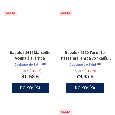
AKCIA
AKCIA
Rabalux 8618 Marseille
Rabalux 8380 Toronto
vonkajšia lampa
nastenna lampa vonkajšia
so senzorom
Dodanie do 7 dní 🚚
Dodanie do 7 dní 🚚
38,99 €
(–19 %)
97,99 €
(–19 %)
31,58 €
79,37 €
DO KOŠÍKA
DO KOŠÍKA
AKCIA