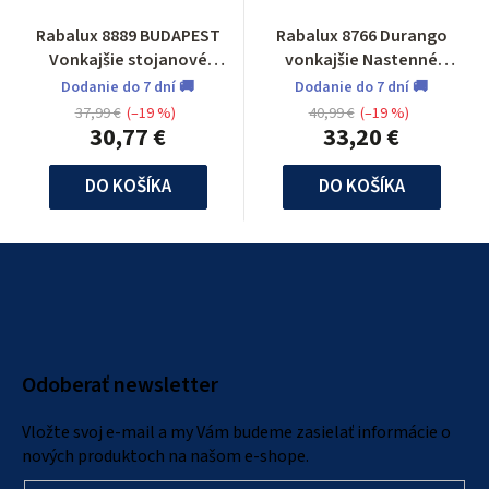
Rabalux 8889 BUDAPEST
Rabalux 8766 Durango
Vonkajšie stojanové
vonkajšie Nastenné
svietidlo
svietidlo
Dodanie do 7 dní 🚚
Dodanie do 7 dní 🚚
37,99 €
(–19 %)
40,99 €
(–19 %)
30,77 €
33,20 €
DO KOŠÍKA
DO KOŠÍKA
Z
á
p
ä
Odoberať newsletter
t
i
Vložte svoj e-mail a my Vám budeme zasielať informácie o
e
nových produktoch na našom e-shope.