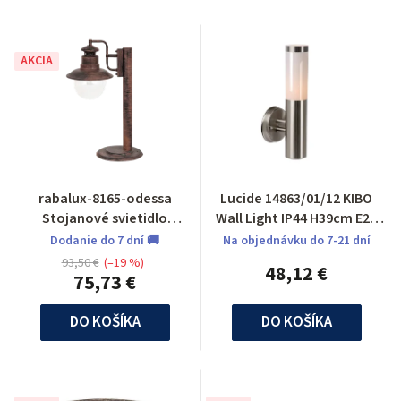
AKCIA
rabalux-8165-odessa
Lucide 14863/01/12 KIBO
Stojanové svietidlo
Wall Light IP44 H39cm E27
vonkajšie
Satin Chrome
Dodanie do 7 dní 🚚
Na objednávku do 7-21 dní
93,50 €
(–19 %)
48,12 €
75,73 €
DO KOŠÍKA
DO KOŠÍKA