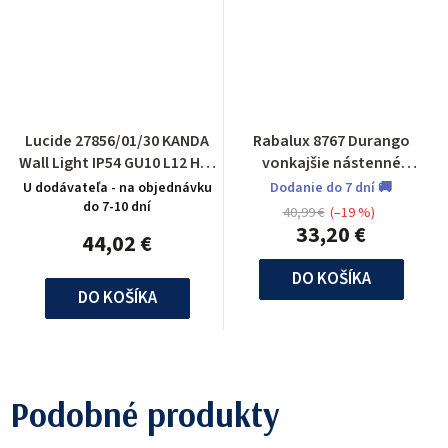
Lucide 27856/01/30 KANDA
Rabalux 8767 Durango
Wall Light IP54 GU10 L12 H18
vonkajšie nástenné
W13cm
svietidlo
U dodávateľa - na objednávku
Dodanie do 7 dní 🚚
do 7-10 dní
40,99 €
(–19 %)
33,20 €
44,02 €
DO KOŠÍKA
DO KOŠÍKA
Podobné produkty