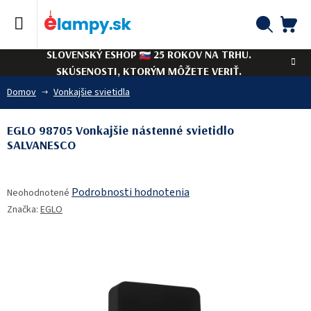
Prejsť
na
obsah
NÁ
Hľadať
SLOVENSKÝ ESHOP
25 ROKOV NA TRHU.
KO
SKÚSENOSTI, KTORÝM MÔŽETE VERIŤ.
Domov
Vonkajšie svietidla
EGLO 98705 Vonkajšie nástenné svietidlo
SALVANESCO
Priemerné
Podrobnosti hodnotenia
Neohodnotené
hodnotenie
Značka:
EGLO
produktu
je
0,0
z
5
hviezdičiek.