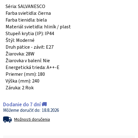
Séria: SALVANESCO
Farba svietidla: čierna
Farba tienidla: biela
Materiál svietidla: hliník / plast
Stupeň krytia (IP): IP44
Štýl: Moderné
Druh pätice - závit: E27
Žiarovka: 28W
Žiarovka v balení: Nie
Energetická trieda: A++-E
Priemer (mm): 180
Výška (mm): 240
Záruka: 2 Rok
Dodanie do 7 dní 🚚
18.8.2026
Možnosti doručenia