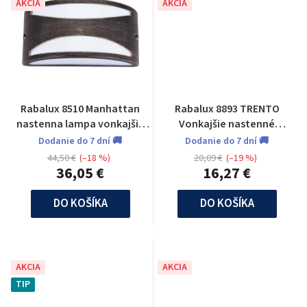
AKCIA
AKCIA
Rabalux 8510 Manhattan
Rabalux 8893 TRENTO
nastenna lampa vonkajšia
Vonkajšie nastenné
odolna voči UV žiar.
svietidlo
Dodanie do 7 dní 🚚
Dodanie do 7 dní 🚚
44,50 €
(–18 %)
20,09 €
(–19 %)
36,05 €
16,27 €
DO KOŠÍKA
DO KOŠÍKA
AKCIA
AKCIA
TIP