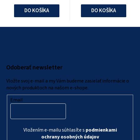
DO KOŠÍKA
DO KOŠÍKA
Z
á
p
ä
Odoberať newsletter
t
i
Vložte svoj e-mail a my Vám budeme zasielať informácie o
e
nových produktoch na našom e-shope.
Email
Vložením e-mailu súhlasíte s
podmienkami
ochrany osobných údajov