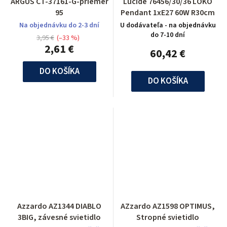
ARGUS CT-37161-G-priemer
Lucide 76456/30/36 LOKO
95
Pendant 1xE27 60W R30cm
Na objednávku do 2-3 dní
U dodávateľa - na objednávku
do 7-10 dní
3,95 €
(–33 %)
2,61 €
60,42 €
DO KOŠÍKA
DO KOŠÍKA
Azzardo AZ1344 DIABLO
AZzardo AZ1598 OPTIMUS,
3BIG, závesné svietidlo
Stropné svietidlo