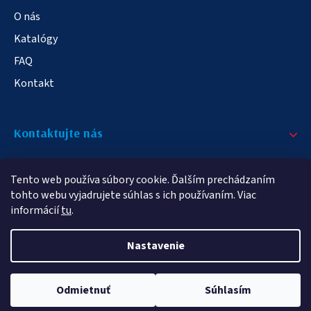
O nás
Katalógy
FAQ
Kontakt
Kontaktujte nás
+421 908 709 790
Tento web používa súbory cookie. Ďalším prechádzaním
info@elampa.sk
tohto webu vyjadrujete súhlas s ich používaním. Viac
informácií
tu
.
Nastavenie
Copyright 2026
elampy.sk
. Všetky práva vyhradené.
Odmietnuť
Súhlasím
Vytvoril Shoptet Premium