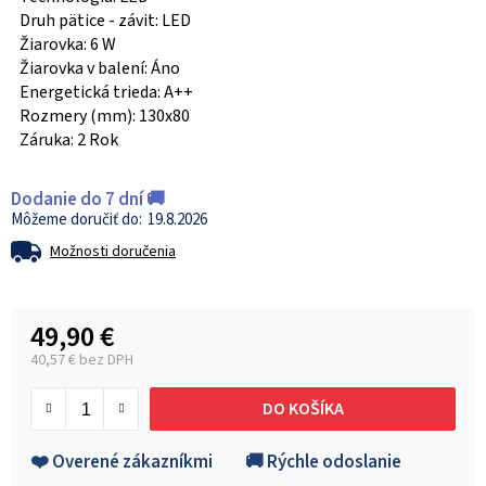
Druh pätice - závit: LED
Žiarovka: 6 W
Žiarovka v balení: Áno
Energetická trieda: A++
Rozmery (mm): 130x80
Záruka: 2 Rok
Dodanie do 7 dní 🚚
19.8.2026
Možnosti doručenia
49,90 €
40,57 € bez DPH
Jednotková cena:
DO KOŠÍKA
❤️ Overené zákazníkmi
🚚 Rýchle odoslanie