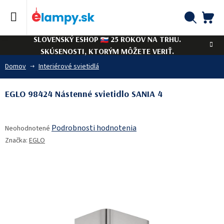
Prejsť
na
obsah
NÁ
Hľadať
SLOVENSKÝ ESHOP
25 ROKOV NA TRHU.
KO
SKÚSENOSTI, KTORÝM MÔŽETE VERIŤ.
Domov
Interiérové svietidlá
EGLO 98424 Nástenné svietidlo SANIA 4
Priemerné
Podrobnosti hodnotenia
Neohodnotené
hodnotenie
Značka:
EGLO
produktu
je
0,0
z
5
hviezdičiek.