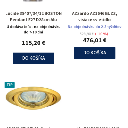
Lucide 38407/34/12 BOSTON
AZzardo AZ1646 BUZZ,
Pendant E27 D28cm Alu
visiace svietidlo
U dodávateľa - na objednávku
Na objednávku do 2-3 týždňov
do 7-10 dní
528,90 €
(–10 %)
476,01 €
115,20 €
DO KOŠÍKA
DO KOŠÍKA
TIP