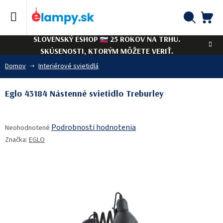
Prejsť
na
obsah
NÁ
Hľadať
SLOVENSKÝ ESHOP
25 ROKOV NA TRHU.
KO
SKÚSENOSTI, KTORÝM MÔŽETE VERIŤ.
Domov
Interiérové svietidlá
Eglo 43184 Nástenné svietidlo Treburley
Priemerné
Podrobnosti hodnotenia
Neohodnotené
hodnotenie
Značka:
EGLO
produktu
je
0,0
z
5
hviezdičiek.