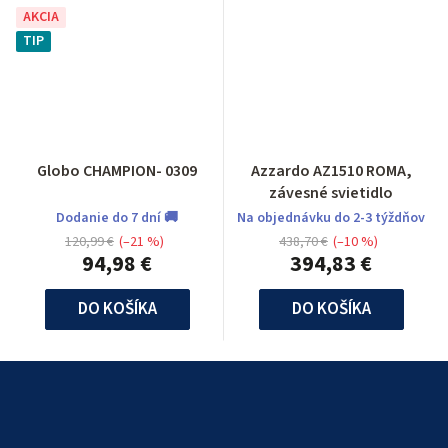
AKCIA
TIP
Globo CHAMPION- 0309
Azzardo AZ1510 ROMA,
závesné svietidlo
Dodanie do 7 dní 🚚
Na objednávku do 2-3 týždňov
120,99 €
(–21 %)
438,70 €
(–10 %)
94,98 €
394,83 €
DO KOŠÍKA
DO KOŠÍKA
Z
á
p