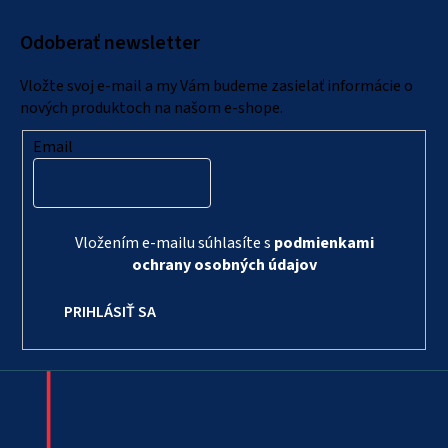
ä
Odoberať newsletter
t
i
Vložte svoj e-mail a my Vám budeme zasielať informácie o
e
nových produktoch na našom e-shope.
Email
Vložením e-mailu súhlasíte s
podmienkami
ochrany osobných údajov
PRIHLÁSIŤ SA