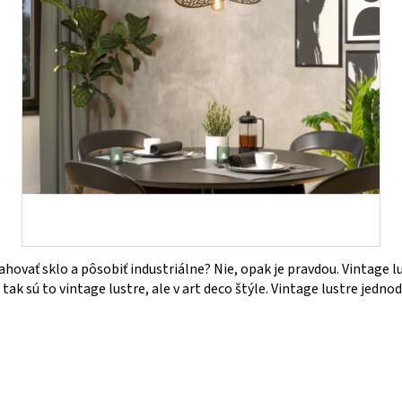
hovať sklo a pôsobiť industriálne? Nie, opak je pravdou. Vintage l
tak sú to vintage lustre, ale v art deco štýle. Vintage lustre jedn