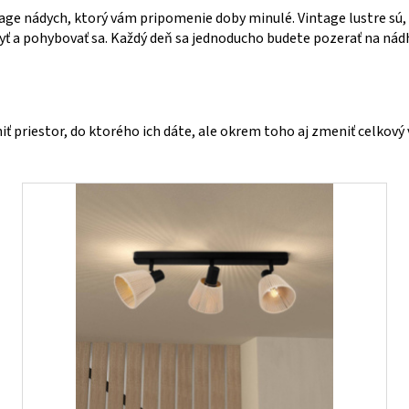
age nádych, ktorý vám pripomenie doby minulé. Vintage lustre sú,
byť a pohybovať sa. Každý deň sa jednoducho budete pozerať na ná
ť priestor, do ktorého ich dáte, ale okrem toho aj zmeniť celkový