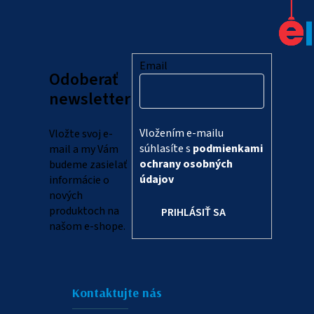
á
p
ä
Email
Odoberať
t
newsletter
i
Vložením e-mailu
Vložte svoj e-
e
súhlasíte s
podmienkami
mail a my Vám
ochrany osobných
budeme zasielať
údajov
informácie o
nových
produktoch na
PRIHLÁSIŤ SA
našom e-shope.
Kontaktujte nás