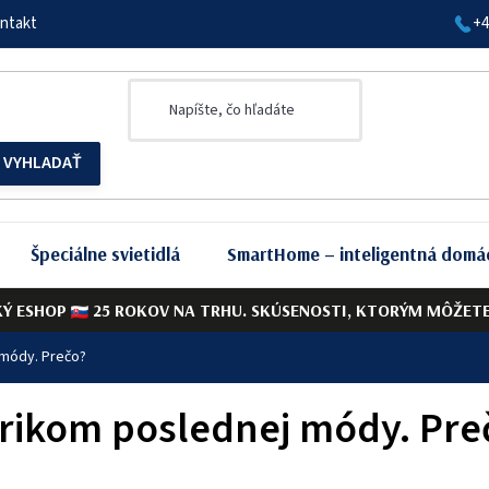
ntakt
+4
Špeciálne svietidlá
SmartHome – inteligentná domá
KÝ ESHOP
25 ROKOV NA TRHU. SKÚSENOSTI, KTORÝM MÔŽETE 
 módy. Prečo?
krikom poslednej módy. Pre