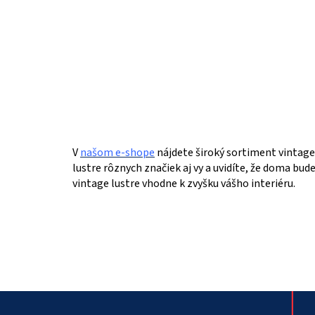
V
našom e-shope
nájdete široký sortiment vintage 
lustre rôznych značiek aj vy a uvidíte, že doma bude
vintage lustre vhodne k zvyšku vášho interiéru.
Z