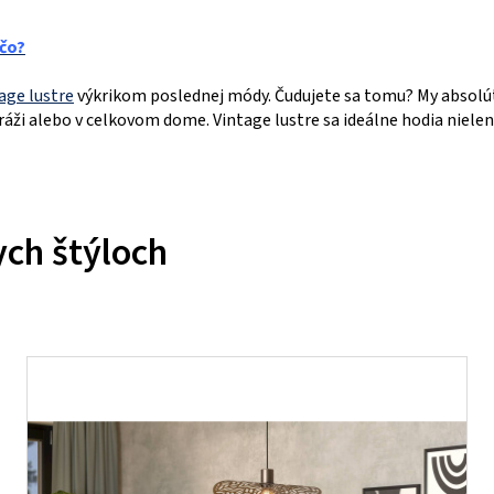
ečo?
age lustre
výkrikom poslednej módy. Čudujete sa tomu? My absolútne
garáži alebo v celkovom dome. Vintage lustre sa ideálne hodia niele
ych štýloch