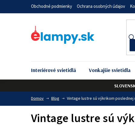
Prejsť
Obchodné podmienky
Ochrana osobných údajov
Ko
na
obsah
Interiérové svietidlá
Vonkajšie svietidla
SLOVENS
Domov
Blog
Vintage lustre sú výkrikom poslednej
Vintage lustre sú vý