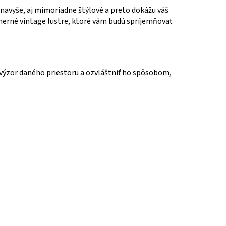
 navyše, aj mimoriadne štýlové a preto dokážu váš
dherné vintage lustre, ktoré vám budú spríjemňovať
 výzor daného priestoru a ozvláštniť ho spôsobom,