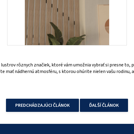
lustrov rôznych značiek, ktoré vám umožnia vybrať si presne to, po
te mať nádhernú atmosféru, s ktorou ohúrite nielen vašu rodinu, ale
PREDCHÁDZAJÚCI ČLÁNOK
ĎALŠÍ ČLÁNOK