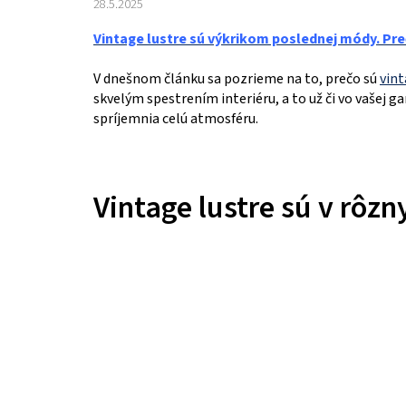
28.5.2025
Vintage lustre sú výkrikom poslednej módy. Pr
V dnešnom článku sa pozrieme na to, prečo sú
vint
skvelým spestrením interiéru, a to už či vo vašej 
spríjemnia celú atmosféru.
Vintage lustre sú v rôzn