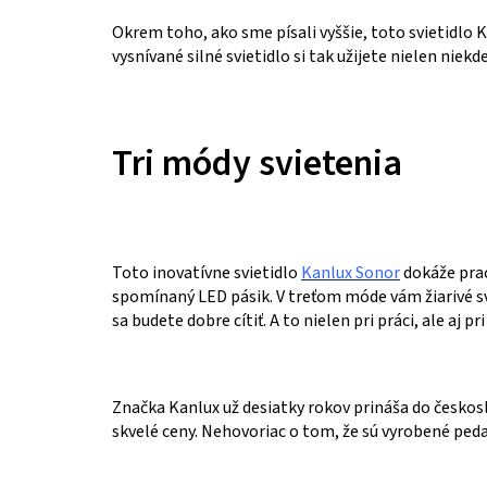
Okrem toho, ako sme písali vyššie, toto svietidlo K
vysnívané silné svietidlo si tak užijete nielen ni
Tri módy svietenia
Toto inovatívne svietidlo
Kanlux Sonor
dokáže prac
spomínaný LED pásik. V treťom móde vám žiarivé sve
sa budete dobre cítiť. A to nielen pri práci, ale aj
Značka Kanlux už desiatky rokov prináša do českoslo
skvelé ceny. Nehovoriac o tom, že sú vyrobené pedan