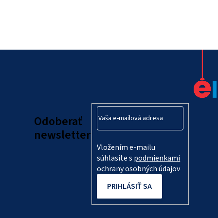
Z
á
p
ä
Odoberať
t
newsletter
Vložením e-mailu
i
súhlasíte s
podmienkami
e
ochrany osobných údajov
PRIHLÁSIŤ SA