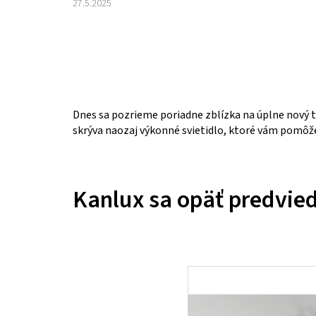
27.5.2025
Dnes sa pozrieme poriadne zblízka na úplne nový ty
skrýva naozaj výkonné svietidlo, ktoré vám pomôže 
Kanlux sa opäť predvie