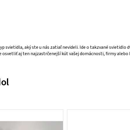
p svietidla, aký ste u nás zatiaľ nevideli. Ide o takzvané svietid
osvetliť aj ten najzastrčenejší kút vašej domácnosti, firmy alebo h
dol