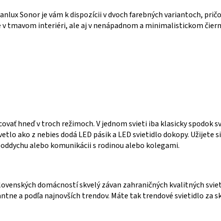
anlux Sonor je vám k dispozícii v dvoch farebných variantoch, pričo
ekde v tmavom interiéri, ale aj v nenápadnom a minimalistickom čier
ovať hneď v troch režimoch. V jednom svieti iba klasicky spodok svi
tlo ako z nebies dodá LED pásik a LED svietidlo dokopy. Užijete s
 pri oddychu alebo komunikácii s rodinou alebo kolegami.
venských domácností skvelý závan zahraničných kvalitných svietidie
tne a podľa najnovších trendov. Máte tak trendové svietidlo za skv