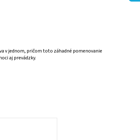
lo dva v jednom, pričom toto záhadné pomenovanie
oci aj prevádzky.