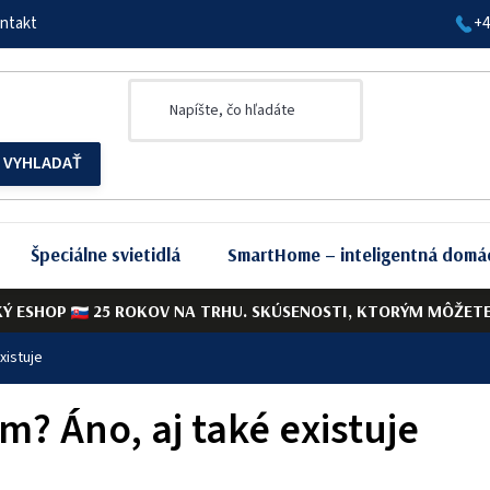
ntakt
+4
Špeciálne svietidlá
SmartHome – inteligentná domá
KÝ ESHOP
25 ROKOV NA TRHU. SKÚSENOSTI, KTORÝM MÔŽETE 
xistuje
m? Áno, aj také existuje