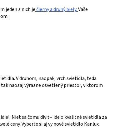
m jeden z nich je
čierny a druhý
biely.
Vaše
nom.
etidla. V druhom, naopak, vrch svietidla, teda
i tak naozaj výrazne osvetlený priestor, v ktorom
l. Niet sa čomu diviť – ide o kvalitné svietidlá za
elé ceny. Vyberte si aj vy nové svietidlo Kanlux