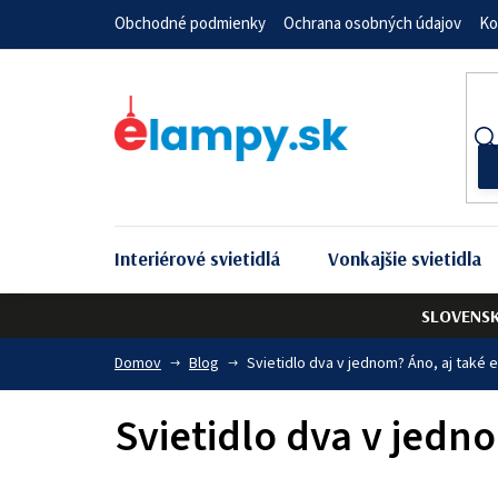
Prejsť
Obchodné podmienky
Ochrana osobných údajov
Ko
na
obsah
Interiérové svietidlá
Vonkajšie svietidla
SLOVENS
Domov
Blog
Svietidlo dva v jednom? Áno, aj také e
Svietidlo dva v jedno