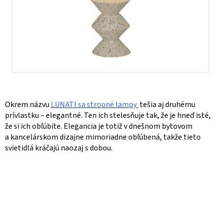
Okrem názvu
LUNATI sa stropné
lampy
tešia aj druhému
prívlastku – elegantné. Ten ich stelesňuje tak, že je hneď isté,
že si ich obľúbite. Elegancia je totiž v dnešnom bytovom
a kancelárskom dizajne mimoriadne obľúbená, takže tieto
svietidlá kráčajú naozaj s dobou.