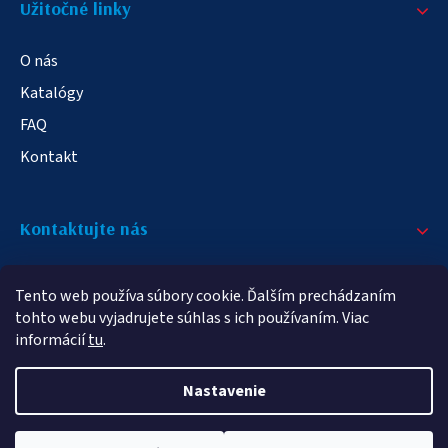
Užitočné linky
O nás
Katalógy
FAQ
Kontakt
Kontaktujte nás
+421 908 709 790
Tento web používa súbory cookie. Ďalším prechádzaním
info@elampa.sk
tohto webu vyjadrujete súhlas s ich používaním. Viac
informácií
tu
.
Nastavenie
Copyright 2026
elampy.sk
. Všetky práva vyhradené.