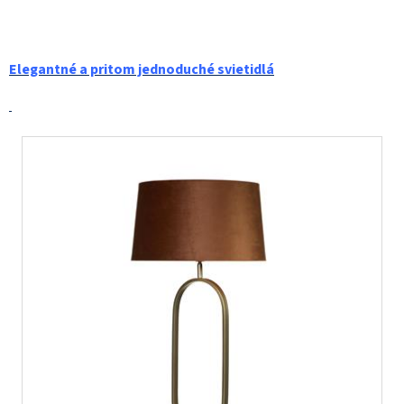
Elegantné a pritom jednoduché svietidlá