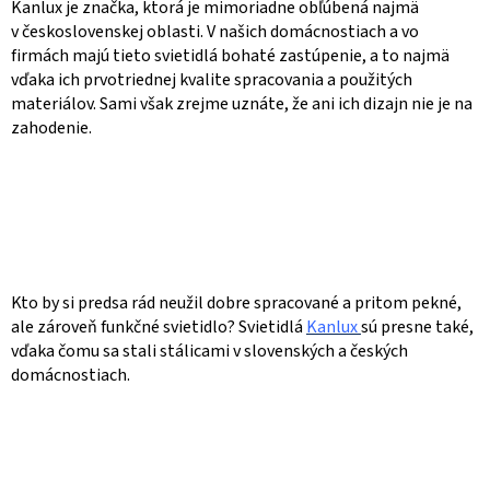
Kanlux je značka, ktorá je mimoriadne obľúbená najmä
v československej oblasti. V našich domácnostiach a vo
firmách majú tieto svietidlá bohaté zastúpenie, a to najmä
vďaka ich prvotriednej kvalite spracovania a použitých
materiálov. Sami však zrejme uznáte, že ani ich dizajn nie je na
zahodenie.
Kto by si predsa rád neužil dobre spracované a pritom pekné,
ale zároveň funkčné svietidlo? Svietidlá
Kanlux
sú presne také,
vďaka čomu sa stali stálicami v slovenských a českých
domácnostiach.