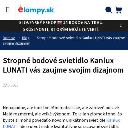
Prejsť
na
obsah
NÁ
Hľadať
SLOVENSKÝ ESHOP
25 ROKOV NA TRHU.
KO
SKÚSENOSTI, KTORÝM MÔŽETE VERIŤ.
Domov
Blog
Stropné bodové svietidlo Kanlux LUNATI vás zaujme
svojím dizajnom
Stropné bodové svietidlo Kanlux
LUNATI vás zaujme svojím dizajnom
28.5.2025
Nenápadné, ale funkčné. Minimalistické, ale zároveň pútavé.
Malé rozmermi, ale veľké výkonom. To je len zlomok toho, čo
by ste si mohli povedať o novom unikátnom svietidle
Kanlux
LUNATI.
Ide o prvotriedne kvalitatívne spracované svietidlá,