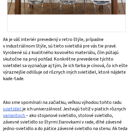
Ak je váš interiér prevedený v retro štýle, prípadne
v industriálnom štýle, sú tieto svietidlá pre vás tie pravé.
Vyrobené sú z kvalitného kovového materiálu, čím pútajú
skutočne na prvý pohľad. Konkrétne prevedenie týchto
svietidiel sa vyznačuje aj tým, že ich farba je cínová, čo ich ešte
výraznejšie odlišuje od rôznych iných svietidiel, ktoré nájdete
kade-tade.
Ako sme spomínali na začiatku, veľkou výhodou tohto radu
svietidiel
je ich univerzálnosť. Jestvujú totiž v piatich rôznych
variantoch
– ako stojanové svietidlo, stolové svietidlo,
závesné svietidlo so štyrmi žiarovkami v rade, dlhé závesné
jedno-svietidlo a do pätice závesné svietidlo na stenu. Ak teda