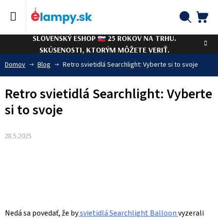
Prejsť
na
obsah
NÁ
Hľadať
SLOVENSKÝ ESHOP
25 ROKOV NA TRHU.
KO
SKÚSENOSTI, KTORÝM MÔŽETE VERIŤ.
Domov
Blog
Retro svietidlá Searchlight: Vyberte si to svoje
Retro svietidlá Searchlight: Vyberte
si to svoje
28.5.2025
Nedá sa povedať, že by
svietidlá Searchlight Balloon
vyzerali