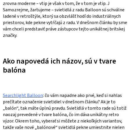
zrovna moderne – vtip je však v tom, že v tom je vtip. J
Samozrejme, žartujeme – svietidlá z radu Balloon sú schválne
ladené v retroštýle, ktorý sa obzvlášť hodí do industriálnych
priestorov, kde pekne vytŕčajú z radu. V dnešnom článku by sme
vám chceli predstaviť práve zástupcov tejto unikátnej britskej
značky.
Ako napovedá ich názov, sú v tvare
balóna
Searchlight Balloon
: čo vám napadne ako prvé, keď si nahlas
prečítate označenie svietidiel v dnešnom článku? Ak je to
„balón“, tak máte úplnú pravdu. Svietidlá v tomto rade sú totiž
naozaj prevedené v tvare balóna, čo im dáva unikátny retro
výzor. Okrem toho, vyberať si môžete z niekoľkých variantov,
takže vaše nové „balónové“ svietidlá pekne umiestnite nielen