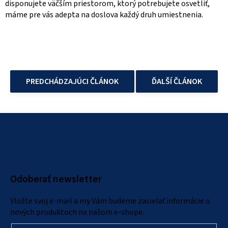
disponujete väčším priestorom, ktorý potrebujete osvetliť,
máme pre vás adepta na doslova každý druh umiestnenia.
PREDCHÁDZAJÚCI ČLÁNOK
ĎALŠÍ ČLÁNOK
Z
á
p
ä
Odoberať newsletter
t
i
Vložte svoj e-mail a my Vám budeme zasielať informácie o
e
nových produktoch na našom e-shope.