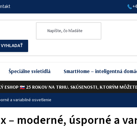
ntakt
+4
Špeciálne svietidlá
SmartHome – inteligentná domá
KÝ ESHOP
25 ROKOV NA TRHU. SKÚSENOSTI, KTORÝM MÔŽETE 
orné a variabilné osvetlenie
x – moderné, úsporné a var