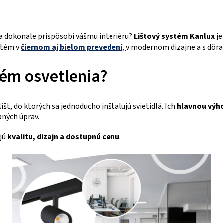
sa dokonale prispôsobí vášmu interiéru?
Lištový systém Kanlux
je
stém v
čiernom aj bielom prevedení
,
v modernom dizajne a s dô
stém osvetlenia?
íšt, do ktorých sa jednoducho inštalujú svietidlá. Ich
hlavnou výho
bných úprav.
ajú
kvalitu, dizajn a dostupnú cenu
.