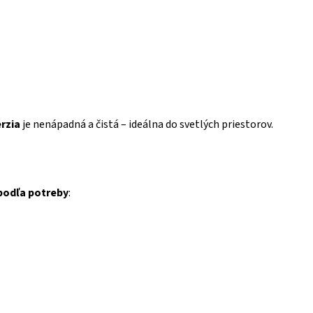
erzia
je nenápadná a čistá – ideálna do svetlých priestorov.
podľa potreby
: