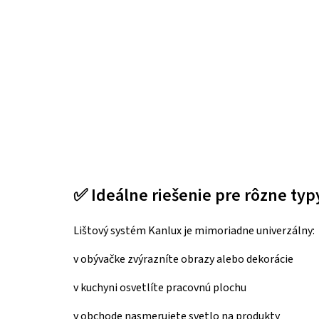
✅ Ideálne riešenie pre rôzne typ
Lištový systém Kanlux je mimoriadne univerzálny:
v obývačke zvýrazníte obrazy alebo dekorácie
v kuchyni osvetlíte pracovnú plochu
v obchode nasmerujete svetlo na produkty