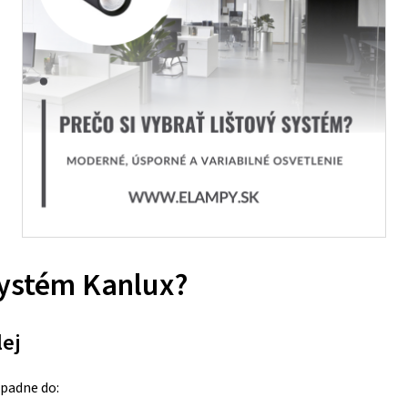
 systém Kanlux?
lej
apadne do: