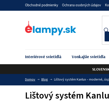
Prejsť
Obchodné podmienky
Ochrana osobných údajov
Ko
na
obsah
Interiérové svietidlá
Vonkajšie svietidla
SLOVENS
Domov
Blog
Lištový systém Kanlux – moderné, úsp
Lištový systém Kanlu