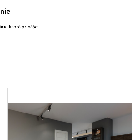
nie
iou
, ktorá prináša: