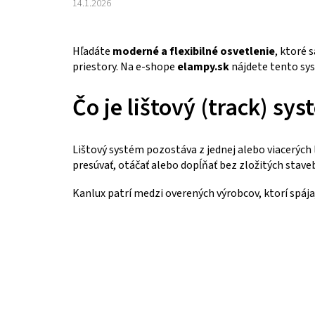
14.1.2026
Hľadáte
moderné a flexibilné osvetlenie
, ktoré 
priestory. Na e-shope
elampy.sk
nájdete tento sy
Čo je lištový (track) sy
Lištový systém pozostáva z jednej alebo viacerých l
presúvať, otáčať alebo dopĺňať bez zložitých stave
Kanlux patrí medzi overených výrobcov, ktorí spáj