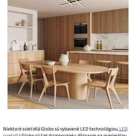
Niektoré svietidlá Globo sú vybavené LED technológiou.
LED
svietidlá
Globo sú tak dizajnované s dôrazom na maximálnu