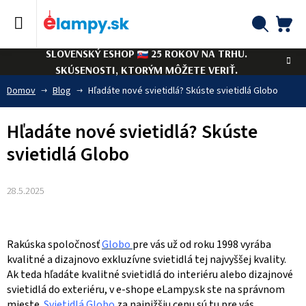
Prejsť
na
obsah
NÁ
Hľadať
SLOVENSKÝ ESHOP
25 ROKOV NA TRHU.
KO
SKÚSENOSTI, KTORÝM MÔŽETE VERIŤ.
Domov
Blog
Hľadáte nové svietidlá? Skúste svietidlá Globo
Hľadáte nové svietidlá? Skúste
svietidlá Globo
28.5.2025
Rakúska spoločnosť
Globo
pre vás už od roku 1998 vyrába
kvalitné a dizajnovo exkluzívne svietidlá tej najvyššej kvality.
Ak teda hľadáte kvalitné svietidlá do interiéru alebo dizajnové
svietidlá do exteriéru, v e-shope eLampy.sk ste na správnom
mieste.
Svietidlá Globo
za najnižšiu cenu sú tu pre vás