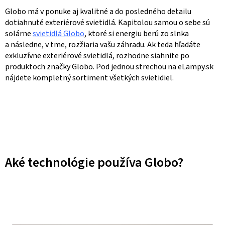
Globo má v ponuke aj kvalitné a do posledného detailu
dotiahnuté exteriérové svietidlá. Kapitolou samou o sebe sú
solárne
svietidlá Globo
, ktoré si energiu berú zo slnka
a následne, v tme, rozžiaria vašu záhradu. Ak teda hľadáte
exkluzívne exteriérové svietidlá, rozhodne siahnite po
produktoch značky Globo. Pod jednou strechou na eLampy.sk
nájdete kompletný sortiment všetkých svietidiel.
Aké technológie používa Globo?