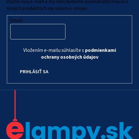
i
Vložte svoj e-mail a my Vám budeme zasielať informácie o
e
nových produktoch na našom e-shope.
Email
Vložením e-mailu súhlasíte s
podmienkami
ochrany osobných údajov
PRIHLÁSIŤ SA