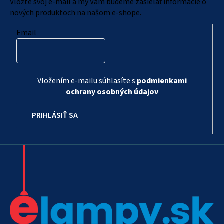
i
Vložte svoj e-mail a my Vám budeme zasielať informácie o
e
nových produktoch na našom e-shope.
Email
Vložením e-mailu súhlasíte s
podmienkami
ochrany osobných údajov
PRIHLÁSIŤ SA