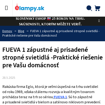
Prejsť
na
obsah
NÁ
Hľadať
SLOVENSKÝ ESHOP
25 ROKOV NA TRHU.
KO
SKÚSENOSTI, KTORÝM MÔŽETE VERIŤ.
Domov
Blog
FUEVA 1 zápustné aj prisadené stropné svietidlá -
Praktické riešenie pre Vašu domácnosť
FUEVA 1 zápustné aj prisadené
stropné svietidlá -Praktické riešenie
pre Vašu domácnosť
28.5.2025
Rakúska firma Eglo, ktorá je veľmi úspešná na trhu svietidiel
od roku 1969, vďaka stálemu rozvoju a kvalitným tovarom
prichádza teraz na trh so sériou
FUEVA 1
. Sú to zápustné
a prisadené svietidlá v bielom a saténovo niklovom prevedení.