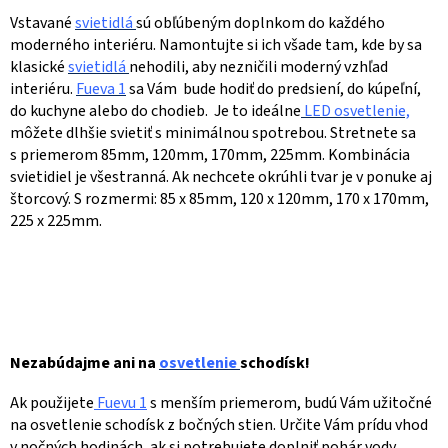
Vstavané
svietidlá
sú obľúbeným doplnkom do každého
moderného interiéru. Namontujte si ich všade tam, kde by sa
klasické
svietidlá
nehodili, aby nezničili moderný vzhľad
interiéru.
Fueva 1
sa Vám bude hodiť do predsiení, do kúpeľní,
do kuchyne alebo do chodieb. Je to ideálne
LED osvetlenie,
môžete dlhšie svietiť s minimálnou spotrebou. Stretnete sa
s priemerom 85mm, 120mm, 170mm, 225mm. Kombinácia
svietidiel je všestranná. Ak nechcete okrúhli tvar je v ponuke aj
štorcový. S rozmermi: 85 x 85mm, 120 x 120mm, 170 x 170mm,
225 x 225mm.
Nezabúdajme ani na
osvetlenie
schodísk!
Ak použijete
Fuevu 1
s menším priemerom, budú Vám užitočné
na osvetlenie schodísk z bočných stien. Určite Vám prídu vhod
v nočných hodinách, ak si potrebujete doplniť pohár vody