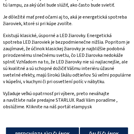
tú lampu, za aký účel bude slúžiť, ako často bude svietiť.
Je dôležité mať pred očami aj to, aká je energetická spotreba
žiaroviek, ktoré si pri kúpe zvolíte.
Existujú klasické, úsporné a LED žiarovky. Energetická
spotreba LED žiaroviek je bezpodmienečne nižšia. Popritom je
zaujímavé, že účinok klasickej žiarovky je najbližšie podobná
prirodzenému slnečnému svetlu, čo LED žiarovka nedokáže
splniť. Vzhľadom na to, že LED žiarovky nie sú najlacnejšie, ale
sú kvalitné a sú schopné dožičiť Vášmu interiéru úžasné
svetelné efekty, majú širokú škálu odtieňov. Sú veľmi populárne
v kúpeľni, v kuchyni či pri osvetlení políc v nábytku.
Vyžaduje veľkú opatrnosť pri výbere, preto neváhajte
a navštívte naše predajne STARLUX. Radi Vám poradíme ,
obslúžime. Kliknite na náš portál elampy.sk