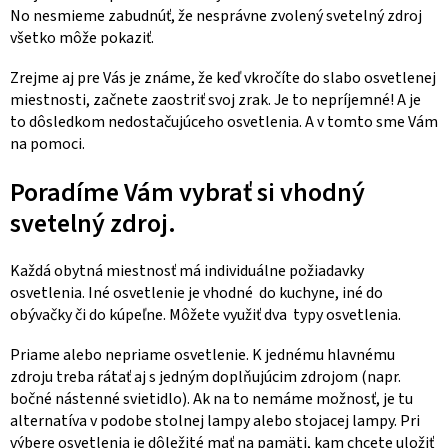
No nesmieme zabudnúť, že nesprávne zvolený svetelný zdroj
všetko môže pokaziť.
Zrejme aj pre Vás je známe, že keď vkročíte do slabo osvetlenej
miestnosti, začnete zaostriť svoj zrak. Je to nepríjemné! A je
to dôsledkom nedostačujúceho osvetlenia. A v tomto sme Vám
na pomoci.
Poradíme Vám vybrať si vhodný
svetelný zdroj.
Každá obytná miestnosť má individuálne požiadavky
osvetlenia. Iné osvetlenie je vhodné do kuchyne, iné do
obývačky či do kúpeľne. Môžete využiť dva typy osvetlenia.
Priame alebo nepriame osvetlenie. K jednému hlavnému
zdroju treba rátať aj s jedným doplňujúcim zdrojom (napr.
bočné nástenné svietidlo). Ak na to nemáme možnosť, je tu
alternatíva v podobe stolnej lampy alebo stojacej lampy. Pri
výbere osvetlenia je dôležité mať na pamäti, kam chcete uložiť