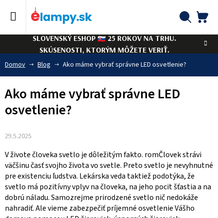
Prejsť
na
obsah
NÁ
Hľadať
SLOVENSKÝ ESHOP
25 ROKOV NA TRHU.
KO
SKÚSENOSTI, KTORÝM MÔŽETE VERIŤ.
Domov
Blog
Ako máme vybrať správne LED osvetlenie?
Ako máme vybrať správne LED
osvetlenie?
29.5.2025
V živote človeka svetlo je dôležitým fakto. romČlovek strávi
väčšinu časť svojho života vo svetle. Preto svetlo je nevyhnutné
pre existenciu ľudstva. Lekárska veda taktiež podotýka, že
svetlo má pozitívny vplyv na človeka, na jeho pocit šťastia a na
dobrú náladu. Samozrejme prirodzené svetlo nič nedokáže
nahradiť. Ale vieme zabezpečiť príjemné osvetlenie Vášho