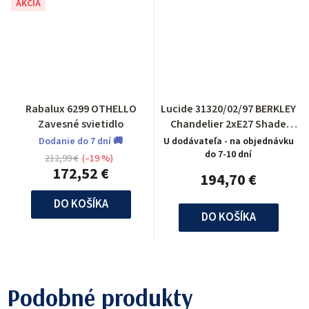
AKCIA
Rabalux 6299 OTHELLO
Lucide 31320/02/97 BERKLEY
Zavesné svietidlo
Chandelier 2xE27 Shade
Metal Rust
Dodanie do 7 dní 🚚
U dodávateľa - na objednávku
do 7-10 dní
212,99 €
(–19 %)
172,52 €
194,70 €
DO KOŠÍKA
DO KOŠÍKA
Podobné produkty