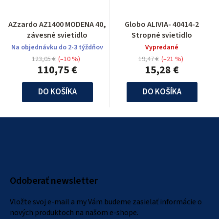
AZzardo AZ1400 MODENA 40,
Globo ALIVIA- 40414-2
závesné svietidlo
Stropné svietidlo
Na objednávku do 2-3 týždňov
Vypredané
123,05 €
(–10 %)
19,47 €
(–21 %)
110,75 €
15,28 €
DO KOŠÍKA
DO KOŠÍKA
Z
á
p
ä
Odoberať newsletter
t
i
Vložte svoj e-mail a my Vám budeme zasielať informácie o
e
nových produktoch na našom e-shope.