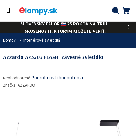
Prejsť
na
obsah
NÁ
Hľadať
SLOVENSKÝ ESHOP
25 ROKOV NA TRHU.
KO
SKÚSENOSTI, KTORÝM MÔŽETE VERIŤ.
Domov
Interiérové svietidlá
Azzardo AZ3203 FLASH, závesné svietidlo
Priemerné
Podrobnosti hodnotenia
Neohodnotené
hodnotenie
Značka:
AZZARDO
produktu
je
0,0
z
5
hviezdičiek.