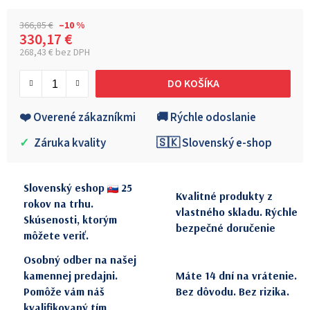
366,85 €
–10 %
330,17 €
268,43 € bez DPH
Jednotková cena:
DO KOŠÍKA
❤️ Overené zákazníkmi
🚚 Rýchle odoslanie
✓
Záruka kvality
🇸🇰 Slovenský e-shop
Slovenský eshop
25
Kvalitné produkty z
rokov na trhu.
vlastného skladu. Rýchle
Skúsenosti, ktorým
bezpečné doručenie
môžete veriť.
Osobný odber na našej
kamennej predajni.
Máte 14 dní na vrátenie.
Pomôže vám náš
Bez dôvodu. Bez rizika.
kvalifikovaný tím