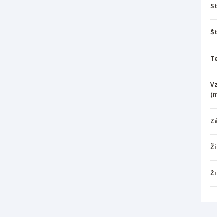
St
Št
T
Vz
(
Z
Ži
Ži