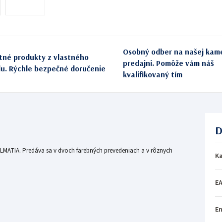
Osobný odber na našej kam
itné produkty z vlastného
predajni. Pomôže vám náš
du. Rýchle bezpečné doručenie
kvalifikovaný tím
D
ALMATIA. Predáva sa v dvoch farebných prevedeniach a v rôznych
Ka
E
En