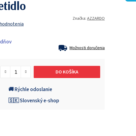
etidlo
Značka:
AZZARDO
 hodnotenia
ždňov
Možnosti doručenia
DO KOŠÍKA
🚚 Rýchle odoslanie
🇸🇰 Slovenský e-shop