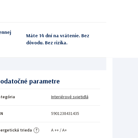
ennej
Máte 14 dní na vrátenie. Bez
dôvodu. Bez rizika.
odatočné parametre
tegória
Interiérové svietidlá
AN
5901238431435
ergetická trieda
A ++ / A+
?