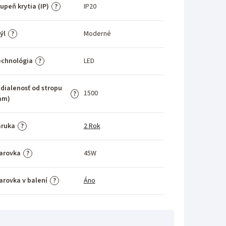
upeň krytia (IP)
IP20
?
ýl
Moderné
?
echnológia
LED
?
dialenosť od stropu
1500
?
mm)
áruka
2 Rok
?
arovka
45W
?
arovka v balení
Áno
?