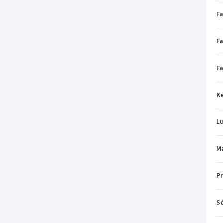
Fa
Fa
Fa
Ke
L
Ma
P
Sé