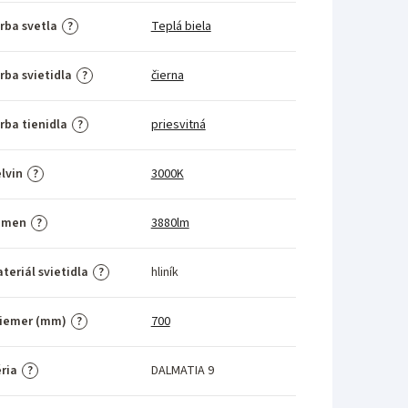
rba svetla
Teplá biela
?
rba svietidla
čierna
?
rba tienidla
priesvitná
?
lvin
3000K
?
umen
3880lm
?
teriál svietidla
hliník
?
riemer (mm)
700
?
ria
DALMATIA 9
?