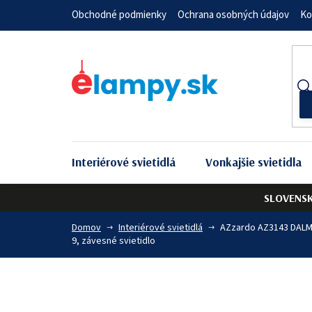
Prejsť
Obchodné podmienky
Ochrana osobných údajov
Ko
na
obsah
Interiérové svietidlá
Vonkajšie svietidla
SLOVENS
Domov
Interiérové svietidlá
AZzardo AZ3143 DAL
9, závesné svietidlo