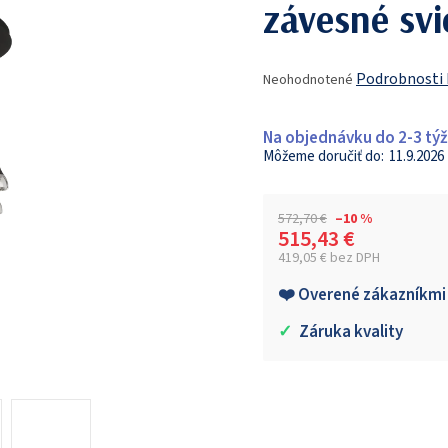
závesné svi
Priemerné
Podrobnosti
Neohodnotené
hodnotenie
produktu
je
Na objednávku do 2-3 tý
0,0
11.9.2026
z
5
hviezdičiek.
572,70 €
–10 %
515,43 €
419,05 € bez DPH
Jednotková cena:
❤️ Overené zákazníkmi
✓
Záruka kvality