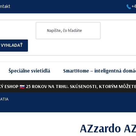
ntakt
+4
Špeciálne svietidlá
SmartHome – inteligentná domá
KÝ ESHOP
25 ROKOV NA TRHU. SKÚSENOSTI, KTORÝM MÔŽETE 
MATIA
AZzardo A