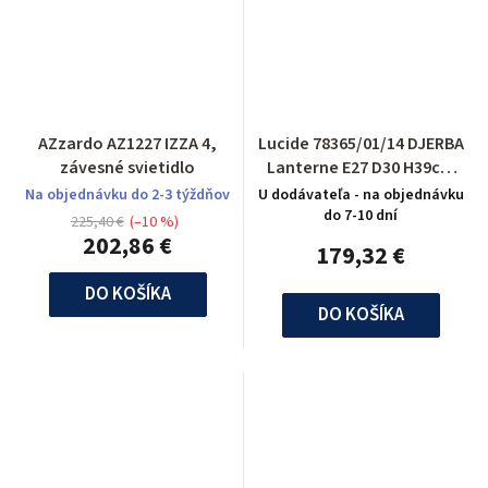
AZzardo AZ1227 IZZA 4,
Lucide 78365/01/14 DJERBA
závesné svietidlo
Lanterne E27 D30 H39cm
Acryl/Argenté
Na objednávku do 2-3 týždňov
U dodávateľa - na objednávku
do 7-10 dní
225,40 €
(–10 %)
202,86 €
179,32 €
DO KOŠÍKA
DO KOŠÍKA