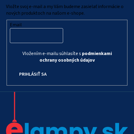
i
Vložte svoj e-mail a my Vám budeme zasielať informácie o
e
nových produktoch na našom e-shope.
Email
Vložením e-mailu súhlasíte s
podmienkami
ochrany osobných údajov
PRIHLÁSIŤ SA