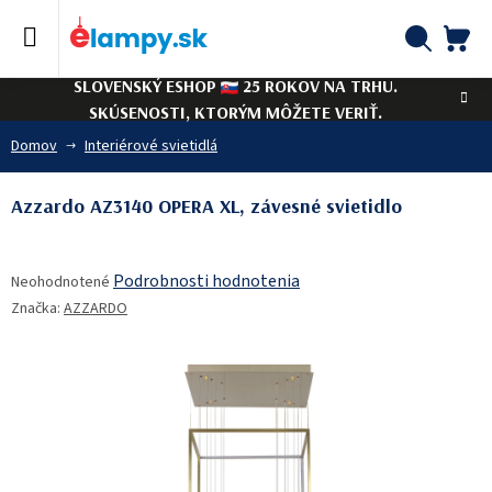
Prejsť
na
obsah
NÁ
Hľadať
SLOVENSKÝ ESHOP
25 ROKOV NA TRHU.
KO
SKÚSENOSTI, KTORÝM MÔŽETE VERIŤ.
Domov
Interiérové svietidlá
Azzardo AZ3140 OPERA XL, závesné svietidlo
Priemerné
Podrobnosti hodnotenia
Neohodnotené
hodnotenie
Značka:
AZZARDO
produktu
je
0,0
z
5
hviezdičiek.