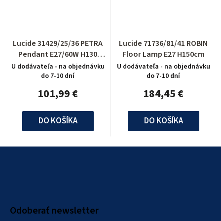
Lucide 31429/25/36 PETRA
Lucide 71736/81/41 ROBIN
Pendant E27/60W H130
Floor Lamp E27 H150cm
D26,5cm Grey Met
U dodávateľa - na objednávku
U dodávateľa - na objednávku
do 7-10 dní
do 7-10 dní
101,99 €
184,45 €
DO KOŠÍKA
DO KOŠÍKA
Z
á
p
ä
Odoberať newsletter
t