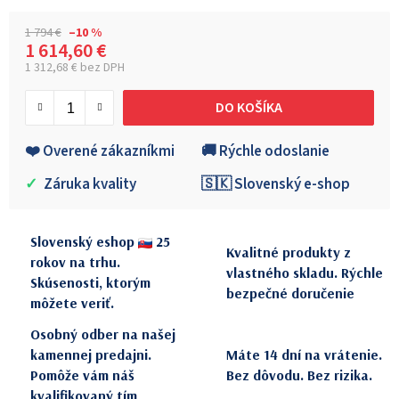
1 794 €
–10 %
1 614,60 €
1 312,68 € bez DPH
Jednotková cena:
DO KOŠÍKA
❤️ Overené zákazníkmi
🚚 Rýchle odoslanie
✓
Záruka kvality
🇸🇰 Slovenský e-shop
Slovenský eshop
25
Kvalitné produkty z
rokov na trhu.
vlastného skladu. Rýchle
Skúsenosti, ktorým
bezpečné doručenie
môžete veriť.
Osobný odber na našej
kamennej predajni.
Máte 14 dní na vrátenie.
Pomôže vám náš
Bez dôvodu. Bez rizika.
kvalifikovaný tím