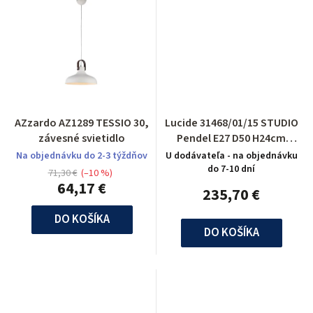
AZzardo AZ1289 TESSIO 30,
Lucide 31468/01/15 STUDIO
závesné svietidlo
Pendel E27 D50 H24cm
Metaal Grijs
Na objednávku do 2-3 týždňov
U dodávateľa - na objednávku
do 7-10 dní
71,30 €
(–10 %)
64,17 €
235,70 €
DO KOŠÍKA
DO KOŠÍKA