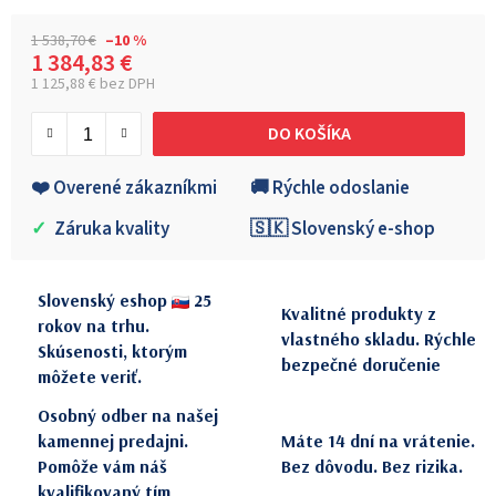
1 538,70 €
–10 %
1 384,83 €
1 125,88 € bez DPH
Jednotková cena:
DO KOŠÍKA
❤️ Overené zákazníkmi
🚚 Rýchle odoslanie
✓
Záruka kvality
🇸🇰 Slovenský e-shop
Slovenský eshop
25
Kvalitné produkty z
rokov na trhu.
vlastného skladu. Rýchle
Skúsenosti, ktorým
bezpečné doručenie
môžete veriť.
Osobný odber na našej
kamennej predajni.
Máte 14 dní na vrátenie.
Pomôže vám náš
Bez dôvodu. Bez rizika.
kvalifikovaný tím