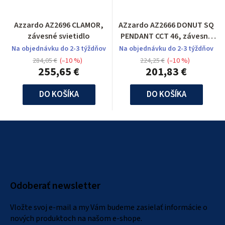
Azzardo AZ2696 CLAMOR,
AZzardo AZ2666 DONUT SQ
závesné svietidlo
PENDANT CCT 46, závesné
svietidlo
Na objednávku do 2-3 týždňov
Na objednávku do 2-3 týždňov
284,05 €
(–10 %)
224,25 €
(–10 %)
255,65 €
201,83 €
DO KOŠÍKA
DO KOŠÍKA
Z
á
p
ä
Odoberať newsletter
t
i
Vložte svoj e-mail a my Vám budeme zasielať informácie o
e
nových produktoch na našom e-shope.