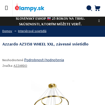
Prejsť
na
obsah
NÁ
Hľadať
SLOVENSKÝ ESHOP
25 ROKOV NA TRHU.
KO
SKÚSENOSTI, KTORÝM MÔŽETE VERIŤ.
Domov
Interiérové svietidlá
Azzardo AZ3138 WHEEL XXL, závesné svietidlo
Priemerné
Podrobnosti hodnotenia
Neohodnotené
hodnotenie
Značka:
AZZARDO
produktu
je
0,0
z
5
hviezdičiek.