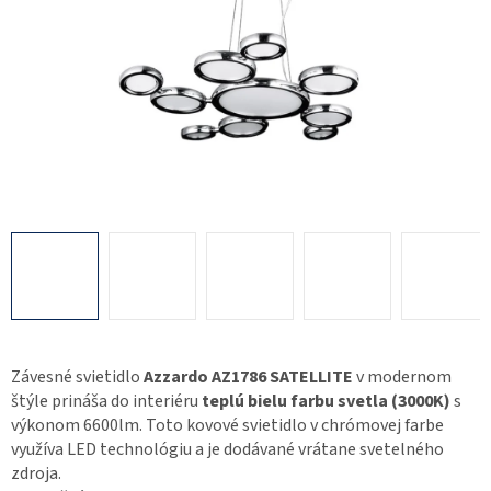
Závesné svietidlo
Azzardo AZ1786 SATELLITE
v modernom
štýle prináša do interiéru
teplú bielu farbu svetla (3000K)
s
výkonom 6600lm. Toto kovové svietidlo v chrómovej farbe
využíva LED technológiu a je dodávané vrátane svetelného
zdroja.