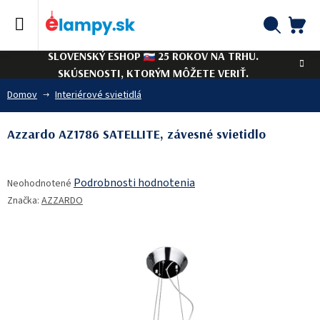
Prejsť
na
obsah
NÁ
Hľadať
SLOVENSKÝ ESHOP
25 ROKOV NA TRHU.
KO
SKÚSENOSTI, KTORÝM MÔŽETE VERIŤ.
Domov
Interiérové svietidlá
Azzardo AZ1786 SATELLITE, závesné svietidlo
Priemerné
Podrobnosti hodnotenia
Neohodnotené
hodnotenie
Značka:
AZZARDO
produktu
je
0,0
z
5
hviezdičiek.