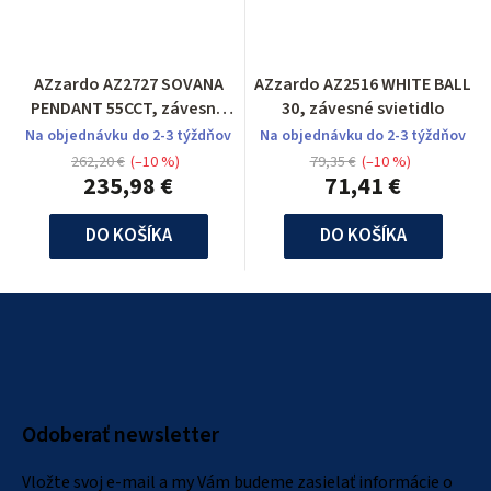
AZzardo AZ2727 SOVANA
AZzardo AZ2516 WHITE BALL
PENDANT 55CCT, závesné
30, závesné svietidlo
svietidlo
Na objednávku do 2-3 týždňov
Na objednávku do 2-3 týždňov
262,20 €
(–10 %)
79,35 €
(–10 %)
235,98 €
71,41 €
DO KOŠÍKA
DO KOŠÍKA
Z
á
p
ä
Odoberať newsletter
t
i
Vložte svoj e-mail a my Vám budeme zasielať informácie o