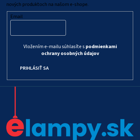
e
nových produktoch na našom e-shope.
Email
Vložením e-mailu súhlasíte s
podmienkami
ochrany osobných údajov
PRIHLÁSIŤ SA