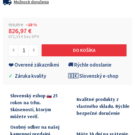
Možnosti doručenia
918,85 €
–10 %
826,97 €
672,33 € bez DPH
Jednotková cena:
DO KOŠÍKA
❤️ Overené zákazníkmi
🚚 Rýchle odoslanie
✓
Záruka kvality
🇸🇰 Slovenský e-shop
Slovenský eshop
25
Kvalitné produkty z
rokov na trhu.
vlastného skladu. Rýchle
Skúsenosti, ktorým
bezpečné doručenie
môžete veriť.
Osobný odber na našej
kamennej predajni.
Máte 14 dní na vrátenie.