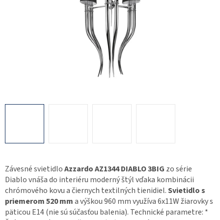
Závesné svietidlo
Azzardo AZ1344 DIABLO 3BIG
zo série
Diablo vnáša do interiéru moderný štýl vďaka kombinácii
chrómového kovu a čiernych textilných tienidiel.
Svietidlo s
priemerom 520 mm
a výškou 960 mm využíva 6x11W žiarovky s
päticou E14 (nie sú súčasťou balenia). Technické parametre: *