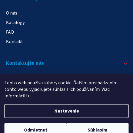
O nás
Katalógy
FAQ
Kontakt
Kontaktujte nás
+421 908 709 790
Tento web používa súbory cookie. Ďalším prechádzaním
info@elampa.sk
tohto webu vyjadrujete súhlas s ich používaním. Viac
informácií
tu
.
Nastavenie
Copyright 2026
elampy.sk
. Všetky práva vyhradené.
Odmietnuť
Súhlasím
Vytvoril Shoptet Premium