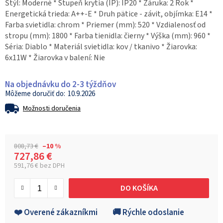
Štýl: Moderné * Stupeň krytia (IP): IP20 * Záruka: 2 Rok *
Energetická trieda: A++-E * Druh pätice - závit, objímka: E14 *
Farba svietidla: chrom * Priemer (mm): 520 * Vzdialenosť od
stropu (mm): 1800 * Farba tienidla: čierny * Výška (mm): 960 *
Séria: Diablo * Materiál svietidla: kov / tkanivo * Žiarovka:
6x11W * Žiarovka v balení: Nie
Na objednávku do 2-3 týždňov
10.9.2026
Možnosti doručenia
808,73 €
–10 %
727,86 €
591,76 € bez DPH
Jednotková cena:
DO KOŠÍKA
❤️ Overené zákazníkmi
🚚 Rýchle odoslanie