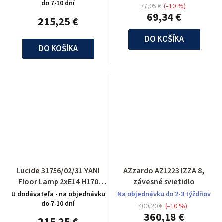
do 7-10 dní
77,05 €
(–10 %)
69,34 €
215,25 €
DO KOŠÍKA
DO KOŠÍKA
Lucide 31756/02/31 YANI
AZzardo AZ1223 IZZA 8,
Floor Lamp 2xE14 H170
závesné svietidlo
D40cm White
U dodávateľa - na objednávku
Na objednávku do 2-3 týždňov
do 7-10 dní
400,20 €
(–10 %)
360,18 €
215,25 €