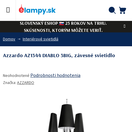
Prejsť
na
obsah
NÁ
Hľadať
SLOVENSKÝ ESHOP
25 ROKOV NA TRHU.
KO
SKÚSENOSTI, KTORÝM MÔŽETE VERIŤ.
Domov
Interiérové svietidlá
Azzardo AZ1344 DIABLO 3BIG, závesné svietidlo
Priemerné
Podrobnosti hodnotenia
Neohodnotené
hodnotenie
Značka:
AZZARDO
produktu
je
0,0
z
5
hviezdičiek.