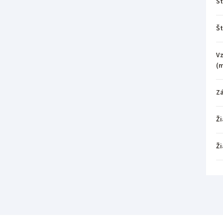
St
Št
Vz
(
Z
Ži
Ži