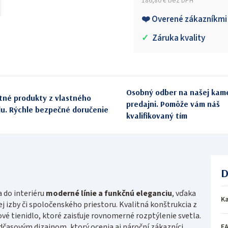
186,80 € bez DPH
Jednotková cena:
❤️ Overené zákazníkmi
✓
Záruka kvality
Osobný odber na našej kam
itné produkty z vlastného
predajni. Pomôže vám náš
du. Rýchle bezpečné doručenie
kvalifikovaný tím
D
 do interiéru
moderné línie a funkčnú eleganciu
, vďaka
Ka
izby či spoločenského priestoru. Kvalitná konštrukcia z
vé tienidlo, ktoré zaisťuje rovnomerné rozptýlenie svetla.
časovým dizajnom, ktorý ocenia aj nároční zákazníci
E