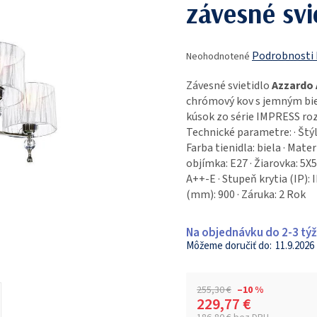
závesné svi
Priemerné
Podrobnosti
Neohodnotené
hodnotenie
produktu
Závesné svietidlo
Azzardo
je
chrómový kov s jemným bi
0,0
kúsok zo série IMPRESS rozž
z
Technické parametre: · Štýl:
5
Farba tienidla: biela · Mater
hviezdičiek.
objímka: E27 · Žiarovka: 5X5
A++-E · Stupeň krytia (IP):
(mm): 900 · Záruka: 2 Rok
Na objednávku do 2-3 tý
11.9.2026
255,30 €
–10 %
229,77 €