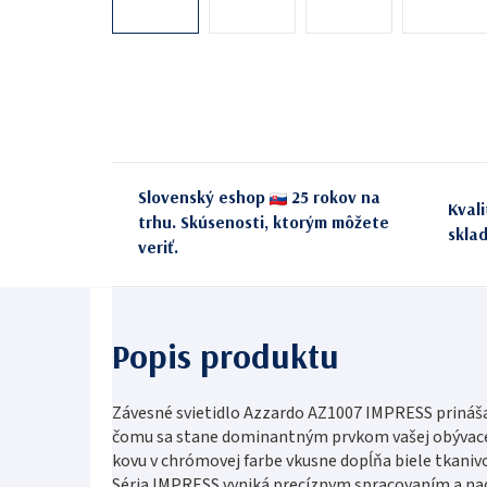
Slovenský eshop
25 rokov na
Kval
trhu. Skúsenosti, ktorým môžete
skla
veriť.
Závesné svietidlo Azzardo AZ1007 IMPRESS prináša
čomu sa stane dominantným prvkom vašej obývacej 
kovu v chrómovej farbe vkusne dopĺňa biele tkanivo
Séria IMPRESS vyniká precíznym spracovaním a nad