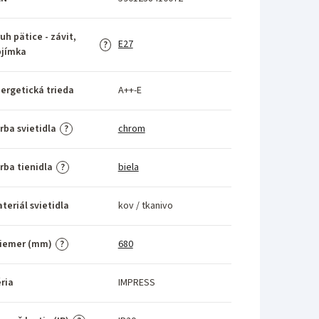
uh pätice - závit,
E27
?
bjímka
ergetická trieda
A++-E
rba svietidla
chrom
?
rba tienidla
biela
?
teriál svietidla
kov / tkanivo
riemer (mm)
680
?
ria
IMPRESS