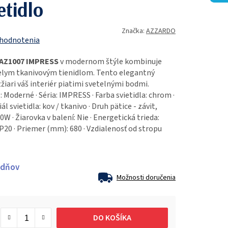
etidlo
Značka:
AZZARDO
 hodnotenia
 AZ1007 IMPRESS
v modernom štýle kombinuje
elym tkanivovým tienidlom. Tento elegantný
iari váš interiér piatimi svetelnými bodmi.
 Moderné · Séria: IMPRESS · Farba svietidla: chrom ·
iál svietidla: kov / tkanivo · Druh pätice - závit,
0W · Žiarovka v balení: Nie · Energetická trieda:
 IP20 · Priemer (mm): 680 · Vzdialenosť od stropu
ždňov
Možnosti doručenia
DO KOŠÍKA