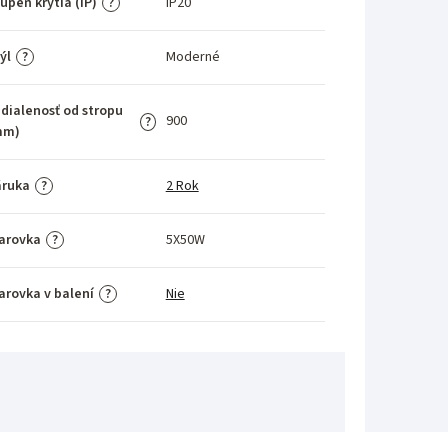
upeň krytia (IP)
IP20
?
ýl
Moderné
?
dialenosť od stropu
900
?
mm)
áruka
2 Rok
?
arovka
5X50W
?
arovka v balení
Nie
?