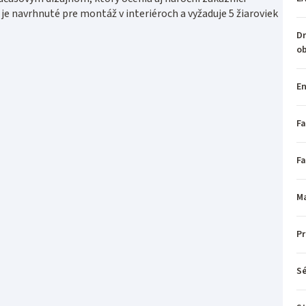
o je navrhnuté pre montáž v interiéroch a vyžaduje 5 žiaroviek
Dr
o
En
Fa
Fa
Ma
P
Sé