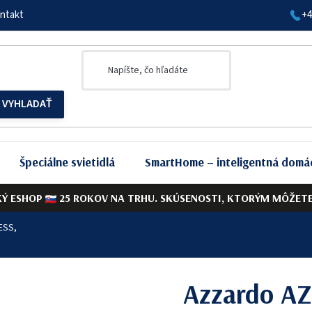
ntakt
+4
Špeciálne svietidlá
SmartHome – inteligentná domá
KÝ ESHOP
25 ROKOV NA TRHU. SKÚSENOSTI, KTORÝM MÔŽETE 
ESS,
Azzardo AZ