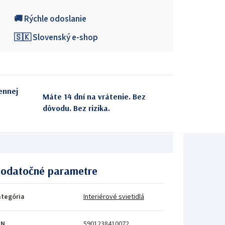
🚚 Rýchle odoslanie
🇸🇰 Slovenský e-shop
ennej
Máte 14 dní na vrátenie. Bez
dôvodu. Bez rizika.
odatočné parametre
tegória
Interiérové svietidlá
AN
5901238410072