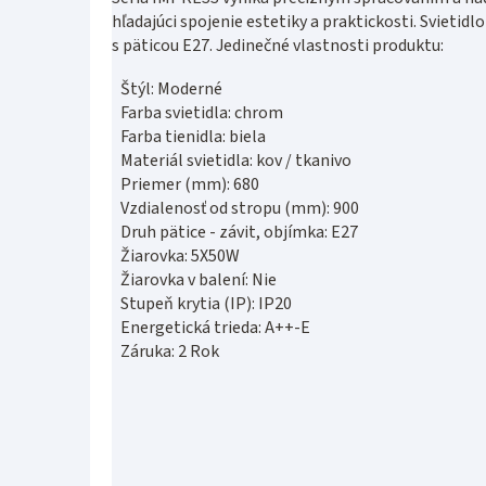
hľadajúci spojenie estetiky a praktickosti. Svietidl
s päticou E27. Jedinečné vlastnosti produktu:
Štýl: Moderné
Farba svietidla: chrom
Farba tienidla: biela
Materiál svietidla: kov / tkanivo
Priemer (mm): 680
Vzdialenosť od stropu (mm): 900
Druh pätice - závit, objímka: E27
Žiarovka: 5X50W
Žiarovka v balení: Nie
Stupeň krytia (IP): IP20
Energetická trieda: A++-E
Záruka: 2 Rok