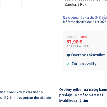
Záruka: 2 Rok
Na objednávku do 2-3 tý
11.9.2026
64,40 €
–10 %
57,96 €
47,12 € bez DPH
Jednotková cena:
❤️ Overené zákazníkmi
✓
Záruka kvality
Osobný odber na našej kam
itné produkty z vlastného
predajni. Pomôže vám náš
du. Rýchle bezpečné doručenie
kvalifikovaný tím