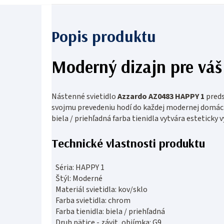
Moderný dizajn pre váš 
Nástenné svietidlo
Azzardo AZ0483 HAPPY 1
preds
svojmu prevedeniu hodí do každej modernej domácn
biela / priehľadná farba tienidla vytvára esteticky 
Technické vlastnosti produktu
Séria: HAPPY 1
Štýl: Moderné
Materiál svietidla: kov/sklo
Farba svietidla: chrom
Farba tienidla: biela / priehľadná
Druh pätice - závit, objímka: G9