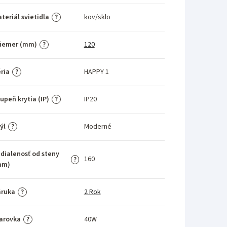
teriál svietidla
kov/sklo
?
riemer (mm)
120
?
ria
HAPPY 1
?
upeň krytia (IP)
IP20
?
ýl
Moderné
?
dialenosť od steny
160
?
mm)
áruka
2 Rok
?
arovka
40W
?