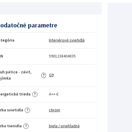
odatočné parametre
tegória
Interiérové svietidlá
AN
5901238404835
uh pätice - závit,
G9
?
bjímka
ergetická trieda
A++-E
?
rba svietidla
chrom
?
rba tienidla
biela / priehľadná
?