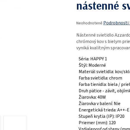
nástenné sv
Priemerné
Podrobnosti
Neohodnotené
hodnotenie
produktu
Nástenné svietidlo Azzard
je
chrómový kov s bielym pri
0,0
vyniká kvalitným spracova
z
5
Séria: HAPPY 1
hviezdičiek.
Štýl: Moderné
Materiál svietidla: kov/sk
Farba svietidla: chrom
Farba tienidla: biela / pri
Druh pätice - závit, objím
Žiarovka: 40W
Žiarovka v balení: Nie
Energetická trieda: A++-E
Stupeň krytia (IP): IP20
Priemer (mm): 120
Vzdialenosť od steny (mm)