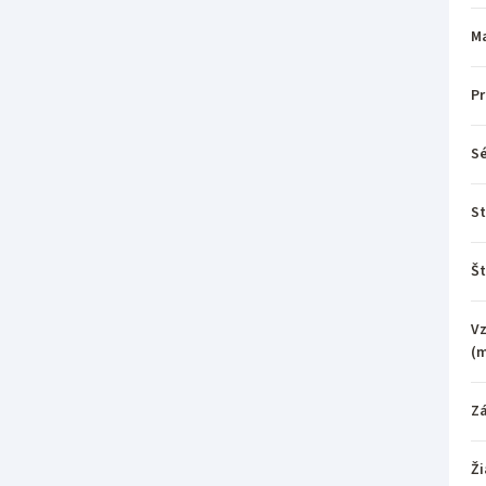
Ma
P
Sé
St
Št
Vz
(
Z
Ži