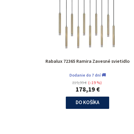
Rabalux 72365 Ramira Zavesné svietidlo
Dodanie do 7 dní 🚚
219,99 €
(–19 %)
178,19 €
DO KOŠÍKA