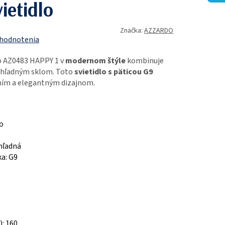
ietidlo
Značka:
AZZARDO
 hodnotenia
o AZ0483 HAPPY 1 v
modernom štýle
kombinuje
ehľadným sklom. Toto
svietidlo s päticou G9
ním a elegantným dizajnom.
lo
ehľadná
ka: G9
: 160