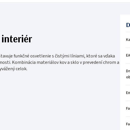
D
interiér
Ka
E
tavuje funkčné osvetlenie s čistými líniami, ktoré sa vďaka
osti. Kombinácia materiálov kov a sklo v prevedení chrom a
vyvážený celok.
Dr
o
En
Fa
Fa