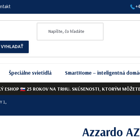
ntakt
+4
Špeciálne svietidlá
SmartHome – inteligentná domá
KÝ ESHOP
25 ROKOV NA TRHU. SKÚSENOSTI, KTORÝM MÔŽETE 
Y 1,
Azzardo AZ