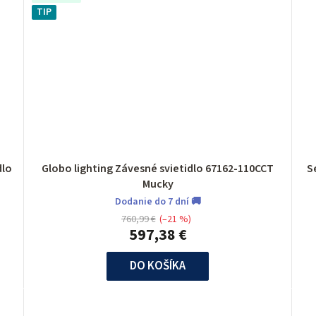
TIP
ietidlo
Globo lighting Závesné svietidlo 67162-110CCT
S
Mucky
Dodanie do 7 dní 🚚
760,99 €
(–21 %)
597,38 €
DO KOŠÍKA