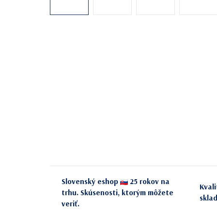
Slovenský eshop
25 rokov na
Kval
trhu. Skúsenosti, ktorým môžete
skla
veriť.