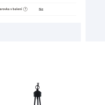
arovka v balení
Nie
?