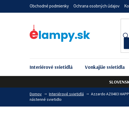
Prejsť
Obchodné podmienky
Ochrana osobných údajov
Ko
na
obsah
Interiérové svietidlá
Vonkajšie svietidla
SLOVENS
Domov
Interiérové svietidlá
Azzardo AZ0483 HAPP
nástenné svietidlo