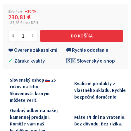
256,45 €
–10 %
230,81 €
187,65 € bez DPH
Jednotková cena:
DO KOŠÍKA
❤️ Overené zákazníkmi
🚚 Rýchle odoslanie
✓
Záruka kvality
🇸🇰 Slovenský e-shop
Slovenský eshop
25
Kvalitné produkty z
rokov na trhu.
vlastného skladu. Rýchle
Skúsenosti, ktorým
bezpečné doručenie
môžete veriť.
Osobný odber na našej
kamennej predajni.
Máte 14 dní na vrátenie.
Pomôže vám náš
Bez dôvodu. Bez rizika.
kvalifikovaný tím