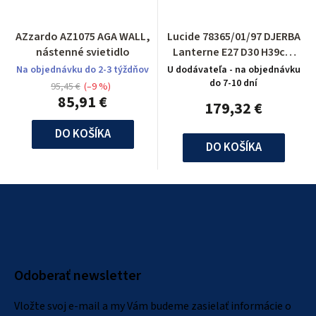
AZzardo AZ1075 AGA WALL,
Lucide 78365/01/97 DJERBA
nástenné svietidlo
Lanterne E27 D30 H39cm
Acryl/Rouille
Na objednávku do 2-3 týždňov
U dodávateľa - na objednávku
do 7-10 dní
95,45 €
(–9 %)
85,91 €
179,32 €
DO KOŠÍKA
DO KOŠÍKA
Z
á
p
ä
Odoberať newsletter
t
i
Vložte svoj e-mail a my Vám budeme zasielať informácie o