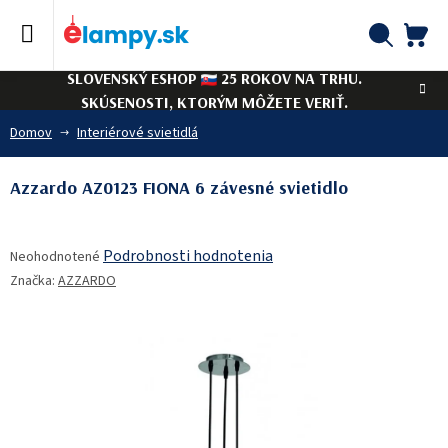
Prejsť
na
obsah
NÁ
Hľadať
SLOVENSKÝ ESHOP
25 ROKOV NA TRHU.
KO
SKÚSENOSTI, KTORÝM MÔŽETE VERIŤ.
Domov
Interiérové svietidlá
Azzardo AZ0123 FIONA 6 závesné svietidlo
Priemerné
Podrobnosti hodnotenia
Neohodnotené
hodnotenie
Značka:
AZZARDO
produktu
je
0,0
z
5
hviezdičiek.