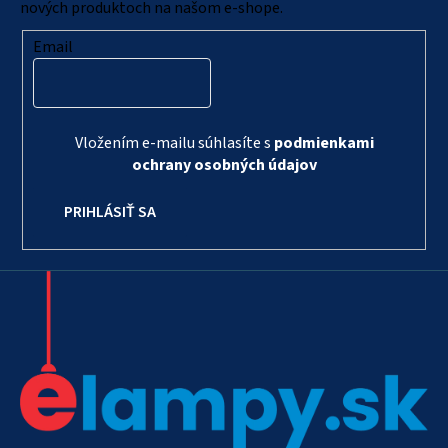
e
nových produktoch na našom e-shope.
Email
Vložením e-mailu súhlasíte s
podmienkami
ochrany osobných údajov
PRIHLÁSIŤ SA