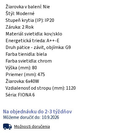
Žiarovka v balení: Nie
Štýl: Moderné
Stupeň krytia (IP): IP20
Záruka: 2 Rok
Materiál svietidla: kov/sklo
Energetická trieda: A++-E
Druh pätice - závit, objímka: G9
Farba tienidla: biela
Farba svietidla: chrom
Výška (mm): 80
Priemer (mm): 475
Žiarovka: 6x40W
Vzdialenosť od stropu (mm): 1120
Séria: FIONA 6
Na objednávku do 2-3 týždňov
10.9.2026
Možnosti doručenia