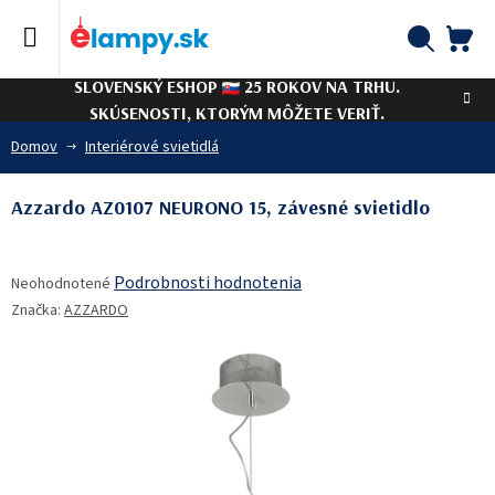
Prejsť
na
obsah
NÁ
Hľadať
SLOVENSKÝ ESHOP
25 ROKOV NA TRHU.
KO
SKÚSENOSTI, KTORÝM MÔŽETE VERIŤ.
Domov
Interiérové svietidlá
Azzardo AZ0107 NEURONO 15, závesné svietidlo
Priemerné
Podrobnosti hodnotenia
Neohodnotené
hodnotenie
Značka:
AZZARDO
produktu
je
0,0
z
5
hviezdičiek.