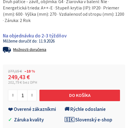
Druh pätice - závit, objímka: G4 · Žiarovka v balení: Nie ·
Energetická trieda: A++-E · Stupeň krytia (IP): IP20 · Priemer
(mm): 600 · Výška (mm): 270 · Vzdialenosť od stropu (mm): 1200
· Záruka: 2 Rok
Na objednávku do 2-3 týždňov
11.9.2026
Možnosti doručenia
277,15 €
–10 %
249,43 €
202,79 € bez DPH
Jednotková cena:
DO KOŠÍKA
❤️ Overené zákazníkmi
🚚 Rýchle odoslanie
✓
Záruka kvality
🇸🇰 Slovenský e-shop