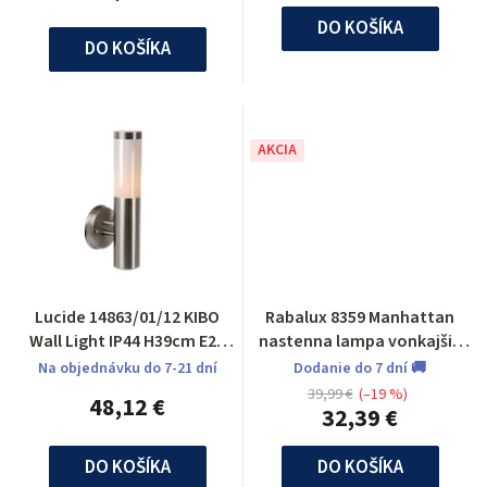
DO KOŠÍKA
DO KOŠÍKA
AKCIA
Lucide 14863/01/12 KIBO
Rabalux 8359 Manhattan
Wall Light IP44 H39cm E27
nastenna lampa vonkajšia
Satin Chrome
odolna voči UV žiar
Na objednávku do 7-21 dní
Dodanie do 7 dní 🚚
39,99 €
(–19 %)
48,12 €
32,39 €
DO KOŠÍKA
DO KOŠÍKA