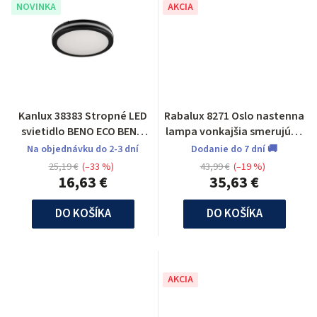
NOVINKA
AKCIA
Kanlux 38383 Stropné LED
Rabalux 8271 Oslo nastenna
svietidlo BENO ECO BENO
lampa vonkajšia smerujúca
ECO 20W CCT O B
nadol
Na objednávku do 2-3 dní
Dodanie do 7 dní 🚚
25,19 €
(–33 %)
43,99 €
(–19 %)
16,63 €
35,63 €
DO KOŠÍKA
DO KOŠÍKA
AKCIA