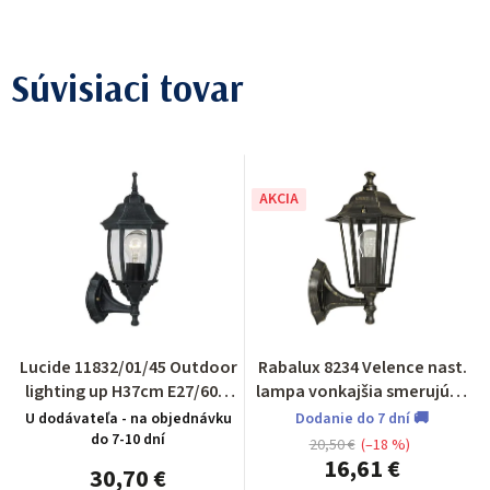
Súvisiaci tovar
AKCIA
Lucide 11832/01/45 Outdoor
Rabalux 8234 Velence nast.
lighting up H37cm E27/60W
lampa vonkajšia smerujúca
Green
nahor
U dodávateľa - na objednávku
Dodanie do 7 dní 🚚
do 7-10 dní
20,50 €
(–18 %)
16,61 €
30,70 €