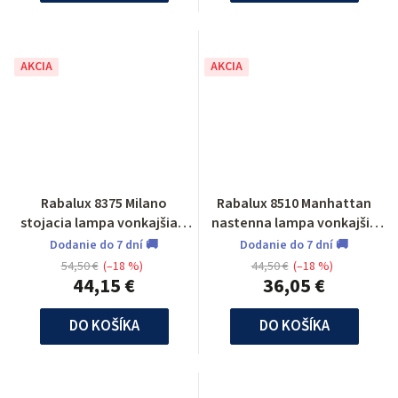
AKCIA
AKCIA
Rabalux 8375 Milano
Rabalux 8510 Manhattan
stojacia lampa vonkajšia 1
nastenna lampa vonkajšia
m
odolna voči UV žiar.
Dodanie do 7 dní 🚚
Dodanie do 7 dní 🚚
54,50 €
(–18 %)
44,50 €
(–18 %)
44,15 €
36,05 €
DO KOŠÍKA
DO KOŠÍKA