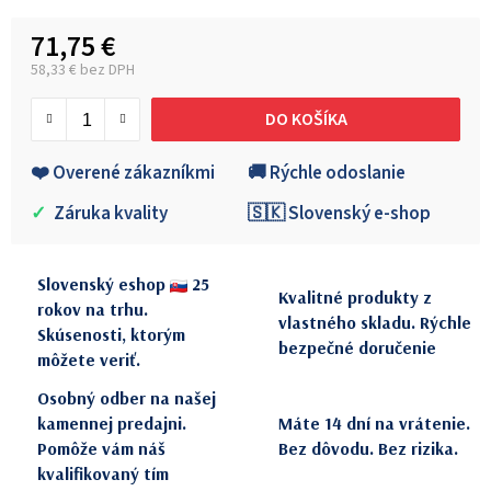
71,75 €
58,33 € bez DPH
Jednotková cena:
DO KOŠÍKA
❤️ Overené zákazníkmi
🚚 Rýchle odoslanie
✓
Záruka kvality
🇸🇰 Slovenský e-shop
Slovenský eshop
25
Kvalitné produkty z
rokov na trhu.
vlastného skladu. Rýchle
Skúsenosti, ktorým
bezpečné doručenie
môžete veriť.
Osobný odber na našej
kamennej predajni.
Máte 14 dní na vrátenie.
Pomôže vám náš
Bez dôvodu. Bez rizika.
kvalifikovaný tím