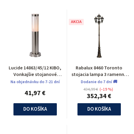
AKCIA
Lucide 14863/45/12 KIBO,
Rabalux 8460 Toronto
Vonkajšie stojanové
stojacia lampa 3 ramenna
svietidlo
vonkajšia
Na objednávku do 7-21 dní
Dodanie do 7 dní 🚚
434,99 €
(–19 %)
41,97 €
352,34 €
DO KOŠÍKA
DO KOŠÍKA