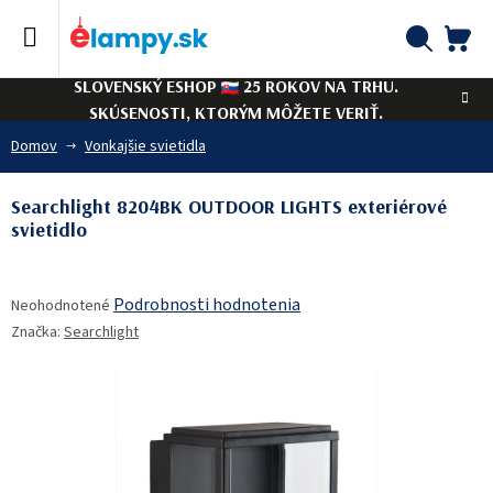
Prejsť
na
obsah
NÁ
Hľadať
SLOVENSKÝ ESHOP
25 ROKOV NA TRHU.
KO
SKÚSENOSTI, KTORÝM MÔŽETE VERIŤ.
Domov
Vonkajšie svietidla
Searchlight 8204BK OUTDOOR LIGHTS exteriérové
svietidlo
Priemerné
Podrobnosti hodnotenia
Neohodnotené
hodnotenie
Značka:
Searchlight
produktu
je
0,0
z
5
hviezdičiek.