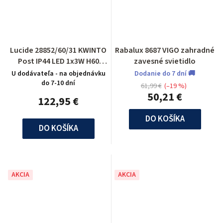
Lucide 28852/60/31 KWINTO
Rabalux 8687 VIGO zahradné
Post IP44 LED 1x3W H60
zavesné svietidlo
B12cm White
U dodávateľa - na objednávku
Dodanie do 7 dní 🚚
do 7-10 dní
61,99 €
(–19 %)
50,21 €
122,95 €
DO KOŠÍKA
DO KOŠÍKA
AKCIA
AKCIA