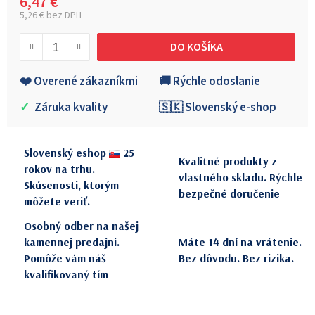
6,47 €
5,26 € bez DPH
Jednotková cena:
DO KOŠÍKA
❤️ Overené zákazníkmi
🚚 Rýchle odoslanie
✓
Záruka kvality
🇸🇰 Slovenský e-shop
Slovenský eshop
25
Kvalitné produkty z
rokov na trhu.
vlastného skladu. Rýchle
Skúsenosti, ktorým
bezpečné doručenie
môžete veriť.
Osobný odber na našej
kamennej predajni.
Máte 14 dní na vrátenie.
Pomôže vám náš
Bez dôvodu. Bez rizika.
kvalifikovaný tím