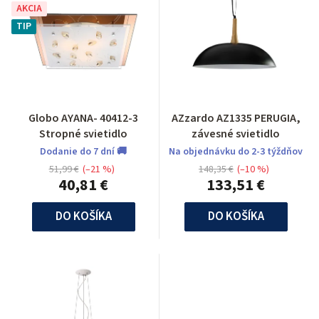
AKCIA
TIP
Globo AYANA- 40412-3
AZzardo AZ1335 PERUGIA,
Stropné svietidlo
závesné svietidlo
Dodanie do 7 dní 🚚
Na objednávku do 2-3 týždňov
51,99 €
(–21 %)
148,35 €
(–10 %)
40,81 €
133,51 €
DO KOŠÍKA
DO KOŠÍKA