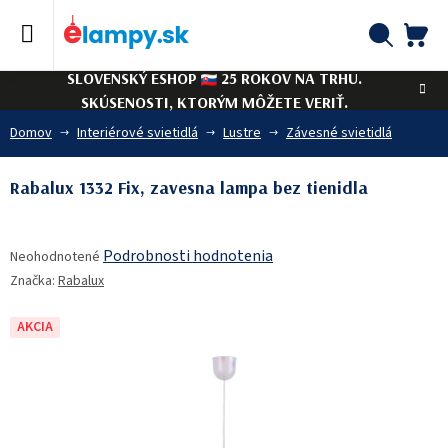
Prejsť
na
obsah
NÁ
Hľadať
SLOVENSKÝ ESHOP
25 ROKOV NA TRHU.
KO
SKÚSENOSTI, KTORÝM MÔŽETE VERIŤ.
Domov
Interiérové svietidlá
Lustre
Závesné svietidlá
Rabalux 1332 Fix, zavesna lampa bez tienidla
Priemerné
Podrobnosti hodnotenia
Neohodnotené
hodnotenie
Značka:
Rabalux
produktu
je
0,0
AKCIA
z
5
hviezdičiek.