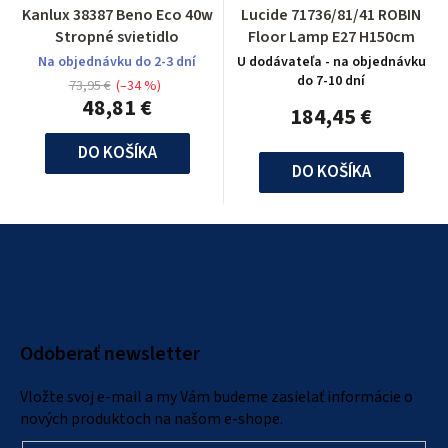
Kanlux 38387 Beno Eco 40w
Lucide 71736/81/41 ROBIN
Stropné svietidlo
Floor Lamp E27 H150cm
Na objednávku do 2-3 dní
U dodávateľa - na objednávku
do 7-10 dní
73,95 €
(–34 %)
48,81 €
184,45 €
DO KOŠÍKA
DO KOŠÍKA
Z
á
p
ä
Odoberať newsletter
t
i
Vložte svoj e-mail a my Vám budeme zasielať informácie o
e
nových produktoch na našom e-shope.